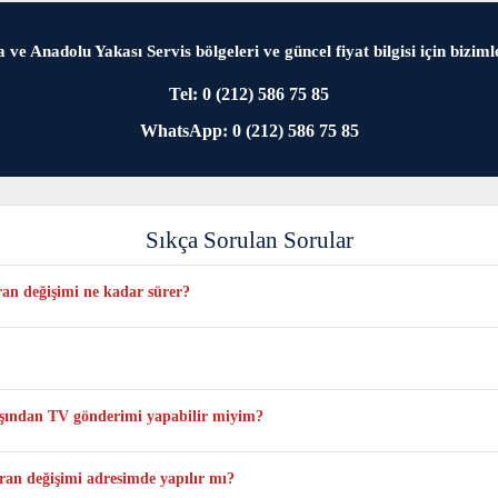
 ve Anadolu Yakası Servis bölgeleri ve güncel fiyat bilgisi için bizimle
Tel: 0 (212) 586 75 85
WhatsApp: 0 (212) 586 75 85
Sıkça Sorulan Sorular
an değişimi ne kadar sürer?
yoğunluğa ve anlık stok durumuna bağlı olarak en fazla 1 veya 3 iş günü sürebi
odeli için yalnızca bu modele uygun orijinal ve sıfır paneller kullanılmaktad
dışından TV gönderimi yapabilir miyim?
 tarafınıza ait olacak şekilde televizyonun tamamını kutulu şekilde kargo ile gö
an değişimi adresimde yapılır mı?