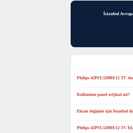
İstanbul Avrupa
Philips 42PFL3208H/12 TV ekr
Genellikle aynı gün tamamlanır, 
Kullanılan panel orijinal mi?
Evet. Philips 42PFL3208H/12 TV m
Ekran değişimi için İstanbul 
Evet. Taşıma ücret ve sorumluluğu
Philips 42PFL3208H/12 TV Ekr