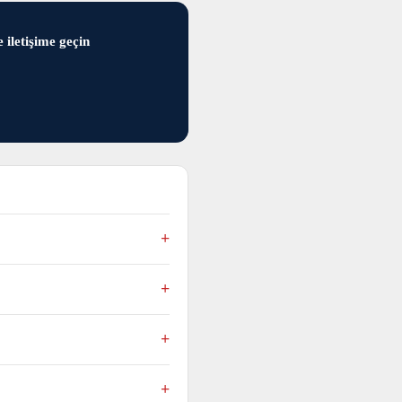
 iletişime geçin
lir
ır.
nderebilir ve alabilirsiniz.