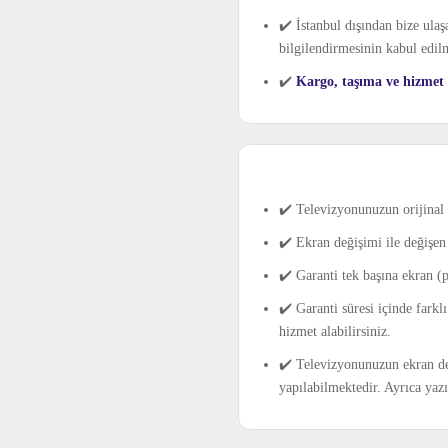
✔️ İstanbul dışından bize ulaş
bilgilendirmesinin kabul edil
✔️
Kargo, taşıma ve hizmet ş
✔️ Televizyonunuzun orijinal 
✔️ Ekran değişimi ile değişen 
✔️ Garanti tek başına ekran (
✔️ Garanti süresi içinde farkl
hizmet alabilirsiniz.
✔️ Televizyonunuzun ekran değ
yapılabilmektedir. Ayrıca yaz