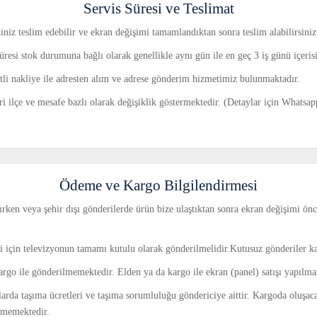
Servis Süresi ve Teslimat
iniz teslim edebilir ve ekran değişimi tamamlandıktan sonra teslim alabilirsiniz
üresi stok durumuna bağlı olarak genellikle aynı gün ile en geç 3 iş günü içeri
retli nakliye ile adresten alım ve adrese gönderim hizmetimiz bulunmaktadır.
ri ilçe ve mesafe bazlı olarak değişiklik göstermektedir. (Detaylar için Whatsa
Ödeme ve Kargo Bilgilendirmesi
rken veya şehir dışı gönderilerde ürün bize ulaştıktan sonra ekran değişimi önce
ri için televizyonun tamamı kutulu olarak gönderilmelidir.Kutusuz gönderiler k
argo ile gönderilmemektedir. Elden ya da kargo ile ekran (panel) satışı yapılm
larda taşıma ücretleri ve taşıma sorumluluğu göndericiye aittir. Kargoda oluşac
tmemektedir.