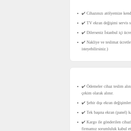
✔️ Cihazınızı atölyemize kend
✔️ TV ekran değişimi servis s
✔️ Dilerseniz İstanbul içi üc
✔️ Nakliye ve teslimat ücretle
isteyebilirsiniz.)
✔️ Ödemeler cihaz teslim alını
çekim olarak alınır.
✔️ Şehir dışı ekran değişimle
✔️ Tek başına ekran (panel) k
✔️ Kargo ile gönderilen cihaz
firmamız sorumluluk kabul e