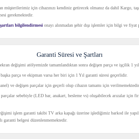
an müşterilerimiz için cihazınızı kendiniz getirecek olmanız da dahil Kargo, taş
mesi gerekmektedir.
artları bilgilendirmesi
onayı alınmadan şehir dışı işlemler için bilgi ve fiya
Garanti Süresi ve Şartları
ekran değişimi atölyemizde tamamlandıktan sonra değişen parça ve işçilik 1 yıl 
başka parça ve ekipman varsa her biri için 1 Yıl garanti süresi geçerlidir.
panel) ve değişen parçalar için geçerli olup cihazın tamamı için verilmemektedir
ı parçalar sebebiyle (LED bar, anakart, besleme vs) oluşabilecek arızalar için f
işimi işlem garanti takibi TV arka kapağı üzerine işlediğimiz barkod ile yapı
ılı garanti belgesi düzenlenmemektedir.