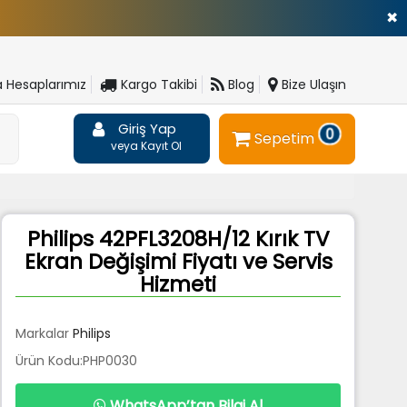
✖
 Hesaplarımız
Kargo Takibi
Blog
Bize Ulaşın
Giriş Yap
0
Sepetim
veya Kayıt Ol
Philips 42PFL3208H/12 Kırık TV
Ekran Değişimi Fiyatı ve Servis
Hizmeti
Markalar
Philips
Ürün Kodu:PHP0030
WhatsApp’tan Bilgi Al