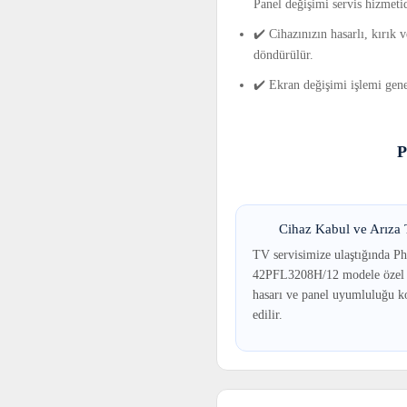
Panel değişimi servis hizmetid
✔️ Cihazınızın hasarlı, kırık
döndürülür.
✔️ Ekran değişimi işlemi gene
P
Cihaz Kabul ve Arıza T
TV servisimize ulaştığında Ph
42PFL3208H/12 modele özel 
hasarı ve panel uyumluluğu k
edilir.