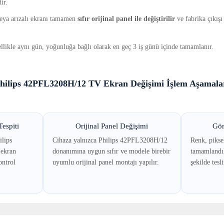
ir.
 veya arızalı ekranı tamamen
sıfır orijinal panel ile değiştirilir
ve fabrika çıkışı
llikle aynı gün, yoğunluğa bağlı olarak en geç 3 iş günü içinde tamamlanır.
hilips 42PFL3208H/12 TV Ekran Değişimi İşlem Aşamala
espiti
Orijinal Panel Değişimi
Gör
ilips
Cihaza yalnızca Philips 42PFL3208H/12
Renk, piksel
ekran
donanımına uygun sıfır ve modele birebir
tamamlandık
ontrol
uyumlu orijinal panel montajı yapılır.
şekilde tesl