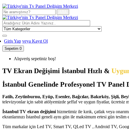
ARA
Giriş Yap
veya Kayıt Ol
Sepetim
0
Alışveriş sepetiniz boş!
TV Ekran Değişimi İstanbul
Hızlı
&
Uygun
İstanbul Genelinde Profesyonel TV Panel D
Fatih, Zeytinburnu, Eyüp, Esenler, Bağcılar, Bakırköy, Şişli, 
televizyonlar için sabit atölyemizde şeffaf ve uygun fiyatlar, ücretsi
İstanbul TV ekran değişimi
hizmetimiz ile kırık, çatlak veya onarı
ekranlarınızı İstanbul geneli aynı gün ile maksimum ertesi gün teslim e
Tüm markalar için Led TV, Smart TV, QLed TV , Android TV, Goog