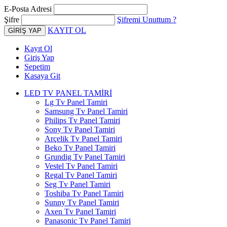
E-Posta Adresi
Şifre
Şifremi Unuttum ?
KAYIT OL
Kayıt Ol
Giriş Yap
Sepetim
Kasaya Git
LED TV PANEL TAMİRİ
Lg Tv Panel Tamiri
Samsung Tv Panel Tamiri
Philips Tv Panel Tamiri
Sony Tv Panel Tamiri
Arçelik Tv Panel Tamiri
Beko Tv Panel Tamiri
Grundig Tv Panel Tamiri
Vestel Tv Panel Tamiri
Regal Tv Panel Tamiri
Seg Tv Panel Tamiri
Toshiba Tv Panel Tamiri
Sunny Tv Panel Tamiri
Axen Tv Panel Tamiri
Panasonic Tv Panel Tamiri