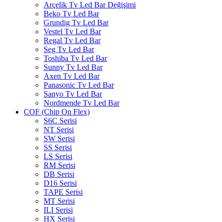
Arçelik Tv Led Bar Değişimi
Beko Tv Led Bar
Grundig Tv Led Bar
Vestel Tv Led Bar
Regal Tv Led Bar
Seg Tv Led Bar
Toshiba Tv Led Bar
Sunny Tv Led Bar
Axen Tv Led Bar
Panasonic Tv Led Bar
Sanyo Tv Led Bar
Nordmende Tv Led Bar
COF (Chip On Flex)
S6C Serisi
NT Serisi
SW Serisi
SS Serisi
LS Serisi
RM Serisi
DB Serisi
D16 Serisi
TAPE Serisi
MT Serisi
ILI Serisi
HX Serisi