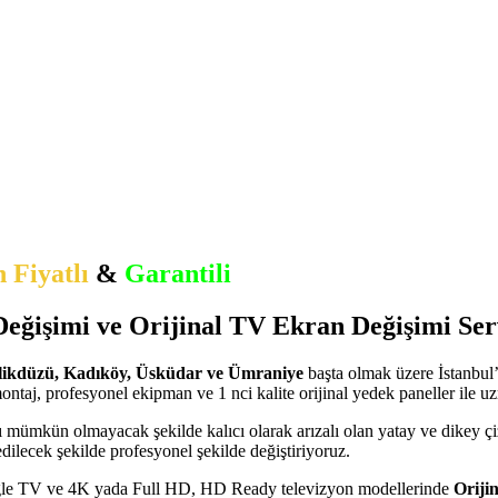
 Fiyatlı
&
Garantili
Çözüm
eğişimi ve Orijinal TV Ekran Değişimi Ser
Beylikdüzü, Kadıköy, Üsküdar ve Ümraniye
başta olmak üzere İstanbul
z montaj, profesyonel ekipman ve 1 nci kalite orijinal yedek paneller il
mı mümkün olmayacak şekilde kalıcı olarak arızalı olan yatay ve dikey ç
dilecek şekilde profesyonel şekilde değiştiriyoruz.
le TV ve 4K yada Full HD, HD Ready televizyon modellerinde
Oriji