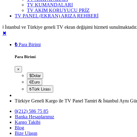
TV KUMANDALARI
TV AKIM KORUYUCU PRİZ
TV PANEL (EKRAN) ARIZA REHBERİ
ℹ️ İstanbul ve Türkiye geneli TV ekran değişimi hizmeti sunulmaktad
✖
₺
Para Birimi
Para Birimi
×
$Dolar
€Euro
₺Türk Lirası
Türkiye Geneli Kargo ile TV Panel Tamiri & İstanbul Aynı Gü
0(212) 586 75 85
Banka Hesaplarımız
Kargo Takibi
Blog
Bize Ulaşın