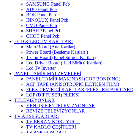
SAMSUNG Panel Pcb
AUO Panel Pcb
BOE Panel Pcb
INNOLUX Panel Pcb
CMO Panel Pcb
SHARP Panel Pcb
CHOT Panel Pcb
LCD & LED TV KARTLARI
Main Board (Ana Kartlar)
Power Board (Besleme Kartları )
T-Con Board (Panel Sürücü Kartları)
Led Driver Board ( Led Sürücü Kartları)
Lcd Tv Inverter
PANEL TAMİR MALZEMELERİ
PANEL TAMİR MAKİNASI (COF BONDING)
ACF TAPE (ANISOTROPIC İLETKEN FİLM)
FLEX ÇEVİRİCİ KARTLAR (FLEXI REPAIR CARD
LGP (DIFFUSER) PLEKSİ
TELEVİZYONLAR
YENİ (SIFIR) TELEVİZYONLAR
REVİZE TELEVİZYONLAR
TV AKSESUARLARI
TV EKRAN KORUYUCU
TV KABLO ÇEŞİTLERİ
TV ASKI APARATI