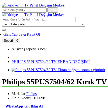
ARA
Giriş Yap
veya Kayıt Ol
Sepetim
0
Alışveriş sepetiniz boş!
PHILIPS 55PUS7504/62 TV EKRAN DEĞİŞİMİ
Philips 55PUS7504/62 Kırık TV 
Markalar
Philips
Ürün Kodu:PHP0098
WhatsApp’tan Bilgi Al