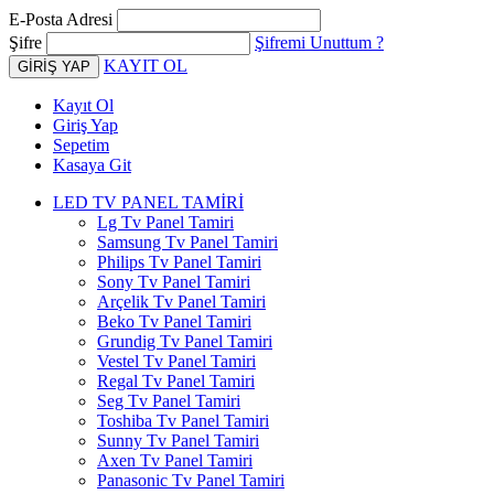
E-Posta Adresi
Şifre
Şifremi Unuttum ?
KAYIT OL
Kayıt Ol
Giriş Yap
Sepetim
Kasaya Git
LED TV PANEL TAMİRİ
Lg Tv Panel Tamiri
Samsung Tv Panel Tamiri
Philips Tv Panel Tamiri
Sony Tv Panel Tamiri
Arçelik Tv Panel Tamiri
Beko Tv Panel Tamiri
Grundig Tv Panel Tamiri
Vestel Tv Panel Tamiri
Regal Tv Panel Tamiri
Seg Tv Panel Tamiri
Toshiba Tv Panel Tamiri
Sunny Tv Panel Tamiri
Axen Tv Panel Tamiri
Panasonic Tv Panel Tamiri