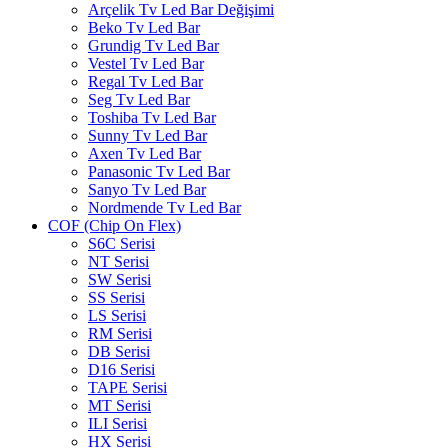
Arçelik Tv Led Bar Değişimi
Beko Tv Led Bar
Grundig Tv Led Bar
Vestel Tv Led Bar
Regal Tv Led Bar
Seg Tv Led Bar
Toshiba Tv Led Bar
Sunny Tv Led Bar
Axen Tv Led Bar
Panasonic Tv Led Bar
Sanyo Tv Led Bar
Nordmende Tv Led Bar
COF (Chip On Flex)
S6C Serisi
NT Serisi
SW Serisi
SS Serisi
LS Serisi
RM Serisi
DB Serisi
D16 Serisi
TAPE Serisi
MT Serisi
ILI Serisi
HX Serisi