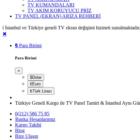
TV KUMANDALARI
TV AKIM KORUYUCU PRİZ
TV PANEL (EKRAN) ARIZA REHBERİ
ℹ️ İstanbul ve Türkiye geneli TV ekran değişimi hizmeti sunulmaktad
✖
₺
Para Birimi
Para Birimi
×
$Dolar
€Euro
₺Türk Lirası
Türkiye Geneli Kargo ile TV Panel Tamiri & İstanbul Aynı Gü
0(212) 586 75 85
Banka Hesaplarımız
Kargo Takibi
Blog
Bize Ulaşın