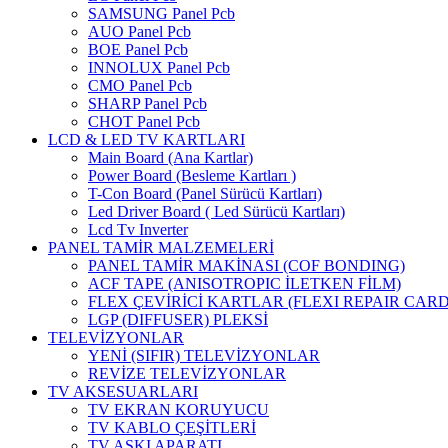
SAMSUNG Panel Pcb
AUO Panel Pcb
BOE Panel Pcb
INNOLUX Panel Pcb
CMO Panel Pcb
SHARP Panel Pcb
CHOT Panel Pcb
LCD & LED TV KARTLARI
Main Board (Ana Kartlar)
Power Board (Besleme Kartları )
T-Con Board (Panel Sürücü Kartları)
Led Driver Board ( Led Sürücü Kartları)
Lcd Tv Inverter
PANEL TAMİR MALZEMELERİ
PANEL TAMİR MAKİNASI (COF BONDING)
ACF TAPE (ANISOTROPIC İLETKEN FİLM)
FLEX ÇEVİRİCİ KARTLAR (FLEXI REPAIR CARD
LGP (DIFFUSER) PLEKSİ
TELEVİZYONLAR
YENİ (SIFIR) TELEVİZYONLAR
REVİZE TELEVİZYONLAR
TV AKSESUARLARI
TV EKRAN KORUYUCU
TV KABLO ÇEŞİTLERİ
TV ASKI APARATI