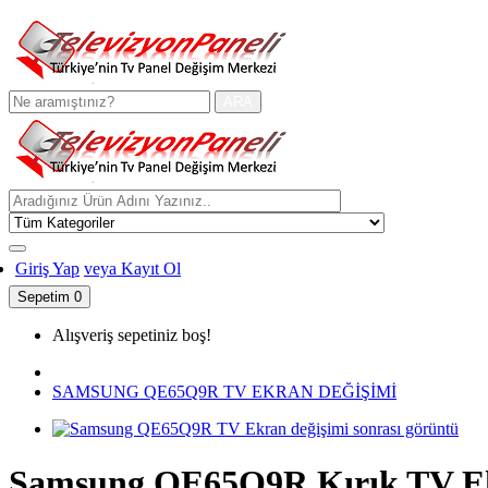
ARA
Giriş Yap
veya Kayıt Ol
Sepetim
0
Alışveriş sepetiniz boş!
SAMSUNG QE65Q9R TV EKRAN DEĞİŞİMİ
Samsung QE65Q9R Kırık TV Ekra