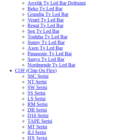
Arçelik Tv Led Bar Değişimi
Beko Tv Led Bar
Grundig Tv Led Bar
Vestel Tv Led Bar
Regal Tv Led Bar
Seg Tv Led Bar
Toshiba Tv Led Bar
Sunny Tv Led Bar
Axen Tv Led Bar
Panasonic Tv Led Bar
Sanyo Tv Led Bar
Nordmende Tv Led Bar
COF (Chip On Flex)
S6C Serisi
NT Serisi
SW Serisi
SS Serisi
LS Serisi
RM Serisi
DB Serisi
D16 Serisi
TAPE Serisi
MT Serisi
ILI Serisi
HX Serisi