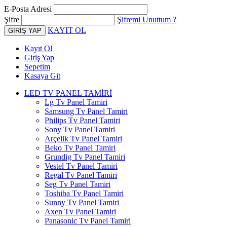
E-Posta Adresi
Şifre
Şifremi Unuttum ?
KAYIT OL
Kayıt Ol
Giriş Yap
Sepetim
Kasaya Git
LED TV PANEL TAMİRİ
Lg Tv Panel Tamiri
Samsung Tv Panel Tamiri
Philips Tv Panel Tamiri
Sony Tv Panel Tamiri
Arçelik Tv Panel Tamiri
Beko Tv Panel Tamiri
Grundig Tv Panel Tamiri
Vestel Tv Panel Tamiri
Regal Tv Panel Tamiri
Seg Tv Panel Tamiri
Toshiba Tv Panel Tamiri
Sunny Tv Panel Tamiri
Axen Tv Panel Tamiri
Panasonic Tv Panel Tamiri