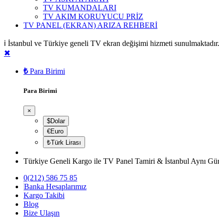
TV KUMANDALARI
TV AKIM KORUYUCU PRİZ
TV PANEL (EKRAN) ARIZA REHBERİ
ℹ️ İstanbul ve Türkiye geneli TV ekran değişimi hizmeti sunulmaktad
✖
₺
Para Birimi
Para Birimi
×
$Dolar
€Euro
₺Türk Lirası
Türkiye Geneli Kargo ile TV Panel Tamiri & İstanbul Aynı Gü
0(212) 586 75 85
Banka Hesaplarımız
Kargo Takibi
Blog
Bize Ulaşın