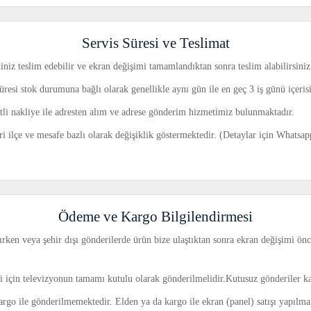
Servis Süresi ve Teslimat
iniz teslim edebilir ve ekran değişimi tamamlandıktan sonra teslim alabilirsiniz
üresi stok durumuna bağlı olarak genellikle aynı gün ile en geç 3 iş günü içeri
retli nakliye ile adresten alım ve adrese gönderim hizmetimiz bulunmaktadır.
ri ilçe ve mesafe bazlı olarak değişiklik göstermektedir. (Detaylar için Whatsa
Ödeme ve Kargo Bilgilendirmesi
rken veya şehir dışı gönderilerde ürün bize ulaştıktan sonra ekran değişimi önce
ri için televizyonun tamamı kutulu olarak gönderilmelidir.Kutusuz gönderiler k
argo ile gönderilmemektedir. Elden ya da kargo ile ekran (panel) satışı yapılm