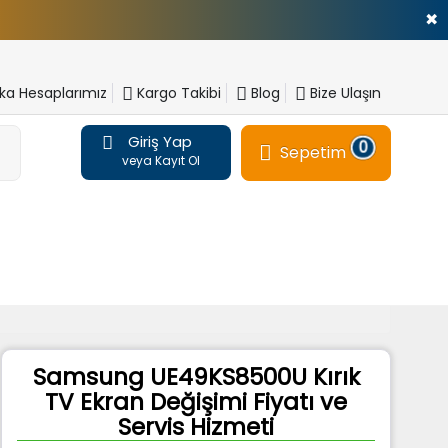
✖
a Hesaplarımız
Kargo Takibi
Blog
Bize Ulaşın
Giriş Yap
0
Sepetim
veya Kayıt Ol
Samsung UE49KS8500U Kırık
TV Ekran Değişimi Fiyatı ve
Servis Hizmeti