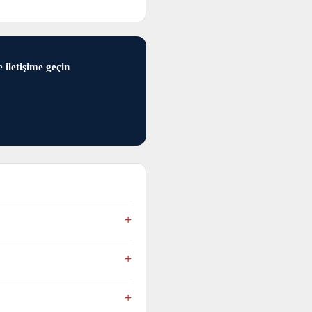
 iletişime geçin
lir
dır.