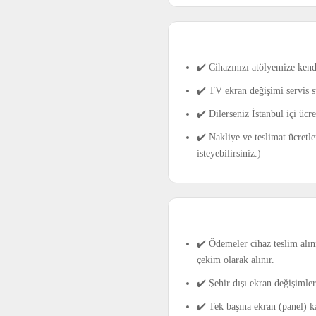
✔️ Cihazınızı atölyemize kend
✔️ TV ekran değişimi servis s
✔️ Dilerseniz İstanbul içi üc
✔️ Nakliye ve teslimat ücretle
isteyebilirsiniz.)
✔️ Ödemeler cihaz teslim alını
çekim olarak alınır.
✔️ Şehir dışı ekran değişimle
✔️ Tek başına ekran (panel) k