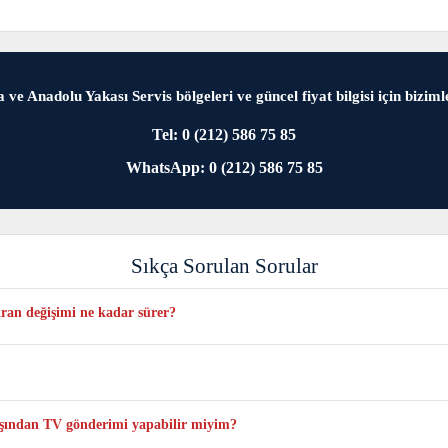
 ve Anadolu Yakası Servis bölgeleri ve güncel fiyat bilgisi için bizimle
Tel: 0 (212) 586 75 85
WhatsApp: 0 (212) 586 75 85
Sıkça Sorulan Sorular
n değişimi ne kadar sürer?
yoğunluğa ve anlık stok durumuna bağlı olarak en fazla 1 veya 3 iş günü sürebi
deli için yalnızca bu modele uygun orijinal ve sıfır paneller kullanılmakta
dışından TV gönderimi yapabilir miyim?