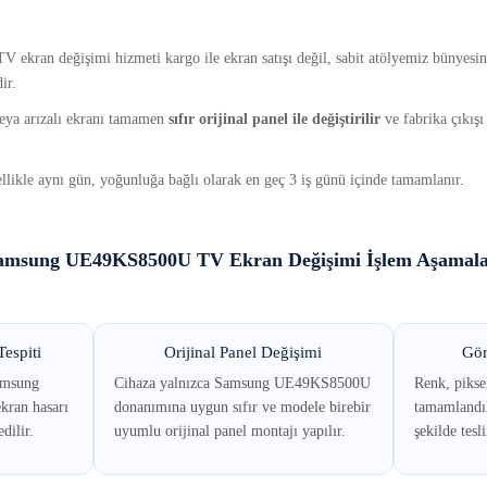
ran değişimi hizmeti kargo ile ekran satışı değil, sabit atölyemiz bünyesin
ir.
 veya arızalı ekranı tamamen
sıfır orijinal panel ile değiştirilir
ve fabrika çıkışı
llikle aynı gün, yoğunluğa bağlı olarak en geç 3 iş günü içinde tamamlanır.
amsung UE49KS8500U TV Ekran Değişimi İşlem Aşamala
espiti
Orijinal Panel Değişimi
Gör
amsung
Cihaza yalnızca Samsung UE49KS8500U
Renk, piksel
ran hasarı
donanımına uygun sıfır ve modele birebir
tamamlandık
dilir.
uyumlu orijinal panel montajı yapılır.
şekilde tesl