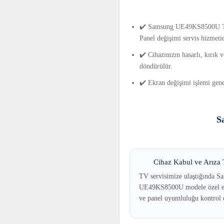
✔️ Samsung UE49KS8500U TV ek
Panel değişimi servis hizmetid
✔️ Cihazınızın hasarlı, kırık
döndürülür.
✔️ Ekran değişimi işlemi gene
S
Cihaz Kabul ve Arıza T
TV servisimize ulaştığında S
UE49KS8500U modele özel ek
ve panel uyumluluğu kontrol e