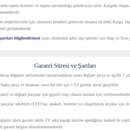
larda taşıma ücretleri ve taşıma sorumluluğu göndericiye aittir. Kargoda oluşac
tmemektedir.
an müşterilerimiz için cihazınızı kendiniz getirecek olmanız da dahil Kargo, taş
mesi gerekmektedir.
artları bilgilendirmesi
onayı alınmadan şehir dışı işlemler için bilgi ve fiya
Garanti Süresi ve Şartları
ekran değişimi atölyemizde tamamlandıktan sonra değişen parça ve işçilik 1 yıl 
başka parça ve ekipman varsa her biri için 1 Yıl garanti süresi geçerlidir.
panel) ve değişen parçalar için geçerli olup cihazın tamamı için verilmemektedir
ı parçalar sebebiyle (LED bar, anakart, besleme vs) oluşabilecek arızalar için f
işimi işlem garanti takibi TV arka kapağı üzerine işlediğimiz barkod ile yapı
ılı garanti belgesi düzenlenmemektedir.