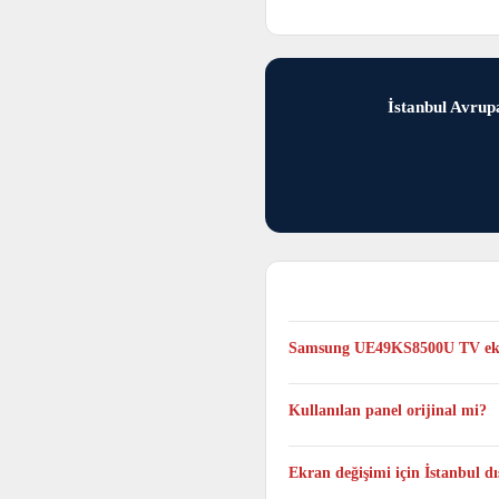
İstanbul Avrupa
Samsung UE49KS8500U TV ekra
Genellikle aynı gün tamamlanır, 
Kullanılan panel orijinal mi?
Evet. Samsung UE49KS8500U TV mo
Ekran değişimi için İstanbul 