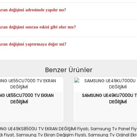
 tarafınıza ait olacak şekilde televizyonun tamamını kutulu şekilde kargo ile gö
n değişimi adresimde yapılır mı?
a atölye ortamında yapılmaktadır.
 değişimi sonrası eskisi gibi olur mu?
l TV Panel değişimi yapıldıktan sonra televizyonunuz ilk günkü performans
n değişimi yaptırmaya değer mi?
ni televizyon fiyatlarıyla kıyaslandığında ortalama %60 ile %70 arası tasarr
Benzer Ürünler
NG UE55CU7000 TV EKRAN
SAMSUNG UE49KU7000U T
DEĞİŞİMİ
DEĞİŞİMİ
NG UE49KS8500U TV EKRAN DEĞİŞİMİ Fiyatı
,
Samsung Tv Panel Fiya
ı Fiyat
,
Samsung Tv Ekran Değişim Fiyatı
,
Samsung Tv Orjinal Ek