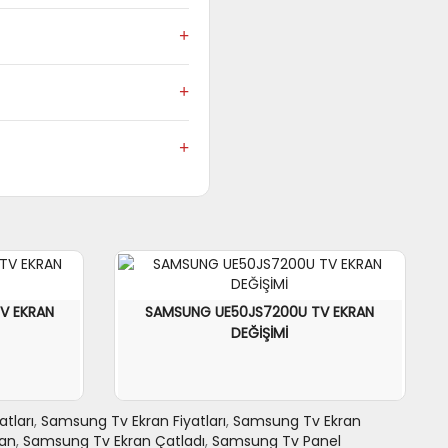
nderebilir ve alabilirsiniz.
ıyla çalışmaya devam eder.
uf sağladığı için televizyonunuz
V EKRAN
SAMSUNG UE50JS7200U TV EKRAN
DEĞİŞİMİ
tları
,
Samsung Tv Ekran Fiyatları
,
Samsung Tv Ekran
ran
,
Samsung Tv Ekran Çatladı
,
Samsung Tv Panel