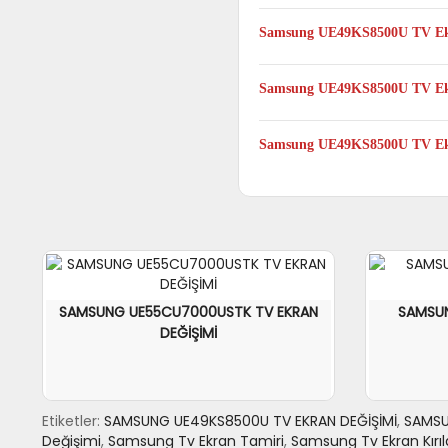
Evet. Taşıma ücret ve sorumluluğu
Samsung UE49KS8500U TV Ekra
Hayır. TV Panel değişimi yalnızc
Samsung UE49KS8500U TV Ekran
Evet. Samsung UE49KS8500U mode
Samsung UE49KS8500U TV Ekra
Evet. Samsung UE49KS8500U TV ye
ekran değişimi yaptırmaya değer.
SAMSUNG UE55CU7000USTK TV EKRAN
SAMSU
DEĞİŞİMİ
Etiketler:
SAMSUNG UE49KS8500U TV EKRAN DEĞİŞİMİ
,
SAMSU
Değişimi
,
Samsung Tv Ekran Tamiri
,
Samsung Tv Ekran Kırıld