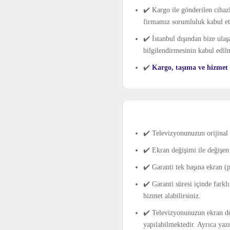
✔️ Kargo ile gönderilen cihaz
firmamız sorumluluk kabul e
✔️ İstanbul dışından bize ulaş
bilgilendirmesinin kabul edil
✔️
Kargo, taşıma ve hizmet ş
✔️ Televizyonunuzun orijinal 
✔️ Ekran değişimi ile değişen 
✔️ Garanti tek başına ekran (
✔️ Garanti süresi içinde farkl
hizmet alabilirsiniz.
✔️ Televizyonunuzun ekran değ
yapılabilmektedir. Ayrıca yaz