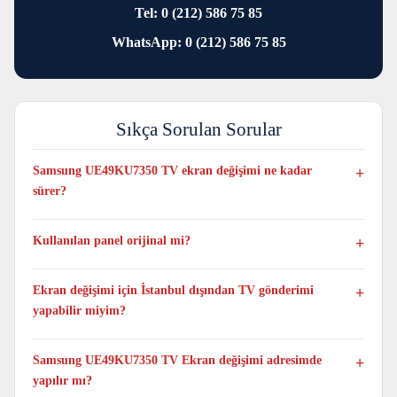
Tel: 0 (212) 586 75 85
WhatsApp: 0 (212) 586 75 85
Sıkça Sorulan Sorular
Samsung UE49KU7350 TV ekran değişimi ne kadar
sürer?
Genellikle aynı gün tamamlanır, yoğunluğa ve anlık stok
durumuna bağlı olarak en fazla 1 veya 3 iş günü sürebilir
Kullanılan panel orijinal mi?
Evet. Samsung UE49KU7350 TV modeli için yalnızca bu modele
uygun orijinal ve sıfır paneller kullanılmaktadır.
Ekran değişimi için İstanbul dışından TV gönderimi
yapabilir miyim?
Evet. Taşıma ücret ve sorumluluğu tarafınıza ait olacak şekilde
televizyonun tamamını kutulu şekilde kargo ile gönderebilir ve
Samsung UE49KU7350 TV Ekran değişimi adresimde
alabilirsiniz.
yapılır mı?