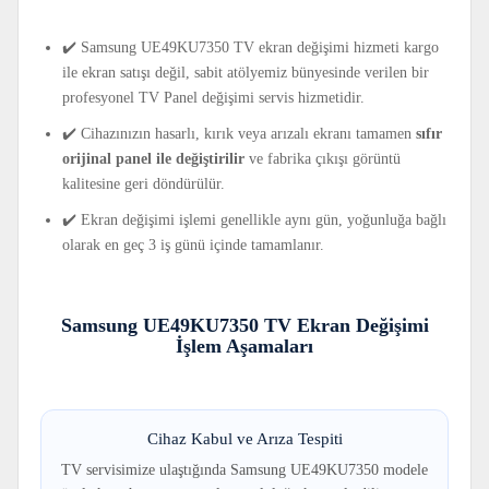
✔️ Samsung UE49KU7350 TV ekran değişimi hizmeti kargo
ile ekran satışı değil, sabit atölyemiz bünyesinde verilen bir
profesyonel TV Panel değişimi servis hizmetidir.
✔️ Cihazınızın hasarlı, kırık veya arızalı ekranı tamamen
sıfır
orijinal panel ile değiştirilir
ve fabrika çıkışı görüntü
kalitesine geri döndürülür.
✔️ Ekran değişimi işlemi genellikle aynı gün, yoğunluğa bağlı
olarak en geç 3 iş günü içinde tamamlanır.
Samsung UE49KU7350 TV Ekran Değişimi
İşlem Aşamaları
Cihaz Kabul ve Arıza Tespiti
TV servisimize ulaştığında Samsung UE49KU7350 modele