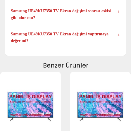
Hayır. TV Panel değişimi yalnızca atölye ortamında
yapılmaktadır.
Samsung UE49KU7350 TV Ekran değişimi sonrası eskisi
gibi olur mu?
Evet. Samsung UE49KU7350 model TV Panel değişimi
yapıldıktan sonra televizyonunuz ilk günkü performansıyla
Samsung UE49KU7350 TV Ekran değişimi yaptırmaya
çalışmaya devam eder.
değer mi?
Evet. Samsung UE49KU7350 TV yeni televizyon fiyatlarıyla
kıyaslandığında ortalama %60 ile %70 arası tasarruf sağladığı
için televizyonunuz ekran değişimi yaptırmaya değer.
Benzer Ürünler