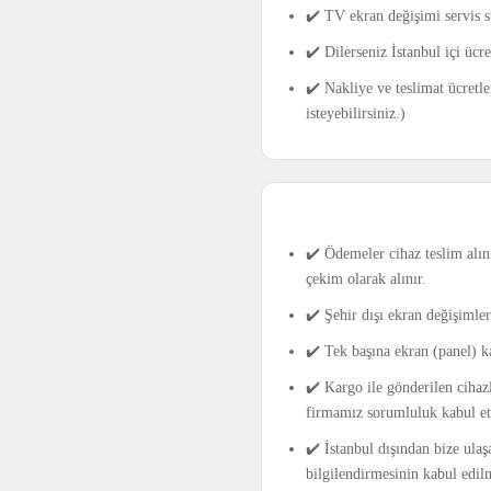
✔️ TV ekran değişimi servis s
✔️ Dilerseniz İstanbul içi üc
✔️ Nakliye ve teslimat ücretle
isteyebilirsiniz.)
✔️ Ödemeler cihaz teslim alını
çekim olarak alınır.
✔️ Şehir dışı ekran değişimle
✔️ Tek başına ekran (panel) k
✔️ Kargo ile gönderilen cihaz
firmamız sorumluluk kabul e
✔️ İstanbul dışından bize ulaş
bilgilendirmesinin kabul edil