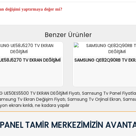
 TV Panel değişimi yapıldıktan sonra televizyonunuz ilk günkü performansıy
 değişimi yaptırmaya değer mi?
 televizyon fiyatlarıyla kıyaslandığında ortalama %60 ile %70 arası tasarru
Benzer Ürünler
E58J5270 TV EKRAN DEĞİŞİMİ
SAMSUNG QE82Q90RB TV EKRA
 UE50ES5500 TV EKRAN DEĞİŞİMİ Fiyatı
,
Samsung Tv Panel Fiyatla
amsung Tv Ekran Değişim Fiyatı
,
Samsung Tv Orjinal Ekran
,
Samsu
n ekranı kırıldı
,
ne kadara yapılır
 EKLE
力NCELE
SEPETE EKLE
力
 PANEL TAMİR MERKEZİMİZİN AVANTA