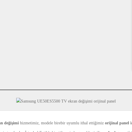
n değişimi
hizmetimiz, modele birebir uyumlu ithal ettiğimiz
orijinal panel
k