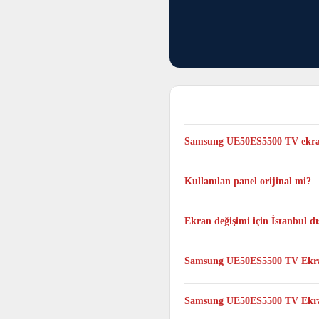
Samsung UE50ES5500 TV ekran
Genellikle aynı gün tamamlanır, 
Kullanılan panel orijinal mi?
Evet. Samsung UE50ES5500 TV mod
Ekran değişimi için İstanbul 
Evet. Taşıma ücret ve sorumluluğu
Samsung UE50ES5500 TV Ekran
Hayır. TV Panel değişimi yalnızc
Samsung UE50ES5500 TV Ekran 