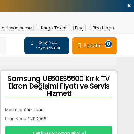
✖
a Hesaplarımız
Kargo Takibi
Blog
Bize Ulaşın
Giriş Yap
0
Sepetim
veya Kayıt Ol
Samsung UE50ES5500 Kırık TV
Ekran Değişimi Fiyatı ve Servis
Hizmeti
Markalar
Samsung
Ürün Kodu:SMP0066
WhatsApp’tan Bilgi Al