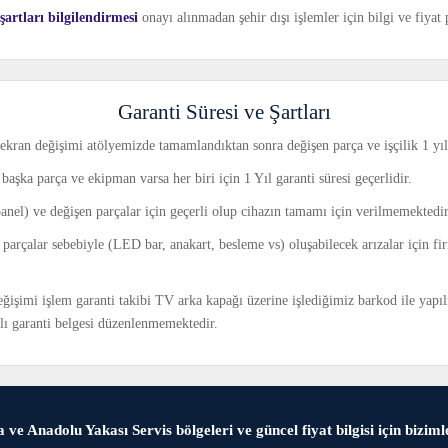
artları bilgilendirmesi
onayı alınmadan şehir dışı işlemler için bilgi ve fiya
Garanti Süresi ve Şartları
ekran değişimi atölyemizde tamamlandıktan sonra değişen parça ve işçilik 1 yıl 
başka parça ve ekipman varsa her biri için 1 Yıl garanti süresi geçerlidir.
panel) ve değişen parçalar için geçerli olup cihazın tamamı için verilmemektedir
ı parçalar sebebiyle (LED bar, anakart, besleme vs) oluşabilecek arızalar için f
işimi işlem garanti takibi TV arka kapağı üzerine işlediğimiz barkod ile yapı
ılı garanti belgesi düzenlenmemektedir.
 ve Anadolu Yakası Servis bölgeleri ve güncel fiyat bilgisi için bizimle