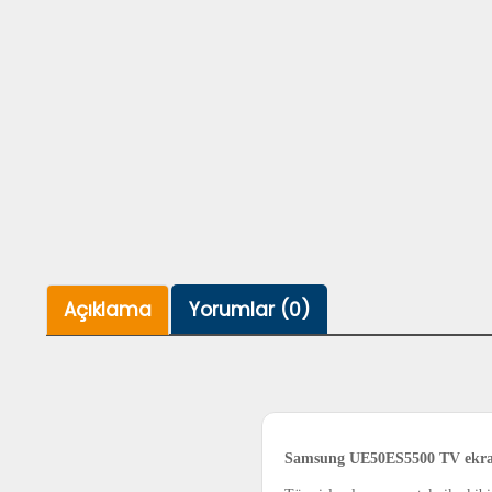
Açıklama
Yorumlar (0)
Samsung UE50ES5500 TV ekra