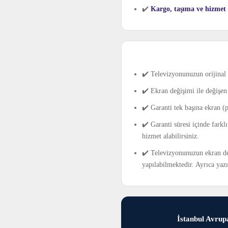
✔️
Kargo, taşıma ve hizmet ş
✔️ Televizyonunuzun orijinal 
✔️ Ekran değişimi ile değişen 
✔️ Garanti tek başına ekran (
✔️ Garanti süresi içinde farkl
hizmet alabilirsiniz.
✔️ Televizyonunuzun ekran değ
yapılabilmektedir. Ayrıca yaz
İstanbul Avrupa