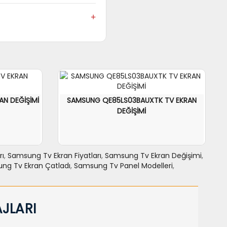
la çalışmaya devam eder.
f sağladığı için televizyonunuz
N DEĞİŞİMİ
SAMSUNG QE85LS03BAUXTK TV EKRAN
DEĞİŞİMİ
rı
,
Samsung Tv Ekran Fiyatları
,
Samsung Tv Ekran Değişimi
,
ng Tv Ekran Çatladı
,
Samsung Tv Panel Modelleri
,
NCELE
SEPETE EKLE
力NCELE
JLARI