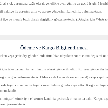
üresi stok durumuna bağlı olarak genellikle aynı gün ile en geç 3 iş günü içeri
retli nakliye ile adresten alım ve adrese gönderim hizmetimiz bulunmaktadır.
ri ilçe ve mesafe bazlı olarak değişiklik göstermektedir. (Detaylar için Whatsa
Ödeme ve Kargo Bilgilendirmesi
rken veya şehir dışı gönderilerde ürün bize ulaştıktan sonra ekran değişimi önce
ri için televizyonun tamamı kutulu olarak gönderilmelidir.Kutusuz gönderiler k
argo ile gönderilmemektedir. Elden ya da kargo ile ekran (panel) satışı yapılm
larda taşıma ücretleri ve taşıma sorumluluğu göndericiye aittir. Kargoda oluşac
tmemektedir.
an müşterilerimiz için cihazınızı kendiniz getirecek olmanız da dahil Kargo, taş
mesi gerekmektedir.