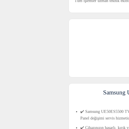
Tüm işlemler uzman teknik ekibimi
Samsung U
✔️ Samsung UE50ES5500 TV ekr
Panel değişimi servis hizmetid
✔️ Cihazınızın hasarlı, kırık