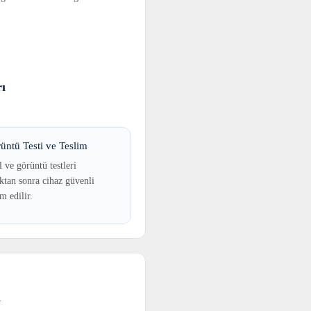
ı
üntü Testi ve Teslim
 ve görüntü testleri
tan sonra cihaz güvenli
im edilir.
.