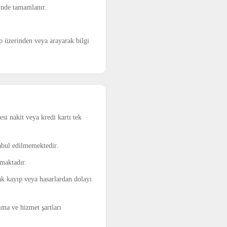
sinde tamamlanır.
pp üzerinden veya arayarak bilgi
si nakit veya kredi kartı tek
abul edilmemektedir.
amaktadır.
ak kayıp veya hasarlardan dolayı
ıma ve hizmet şartları