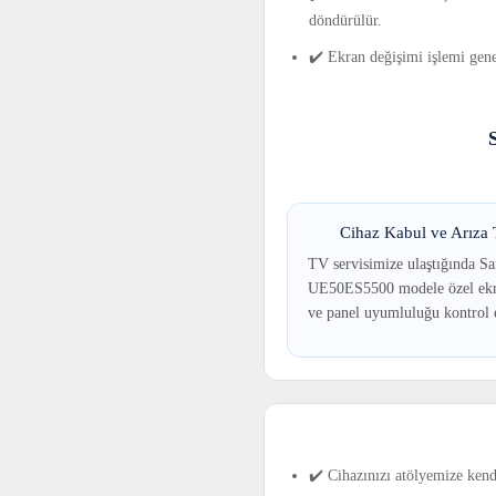
döndürülür.
✔️ Ekran değişimi işlemi gene
Cihaz Kabul ve Arıza T
TV servisimize ulaştığında S
UE50ES5500 modele özel ekr
ve panel uyumluluğu kontrol e
✔️ Cihazınızı atölyemize kend