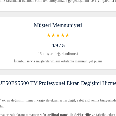
z tarafından İstanbul Fatih'teki atölyemizde gerçekleştirilir ve
1 yıl garanti
i
Müşteri Memnuniyeti
★★★★★
4.9 / 5
13 müşteri değerlendirmesi
İstanbul servis müşterilerimizin ortalama memnuniyet puanı
E50ES5500 TV Profesyonel Ekran Değişimi Hizmet
an değişimi hizmeti kargo ile ekran satışı değil, sabit atölyemiz bünyesinde
ir.
 veya arızalı ekranı tamamen
sıfır orijinal panel ile değiştirilir
ve fabrika çıkışı