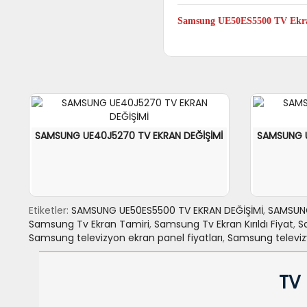
Evet. Samsung UE50ES5500 model
Samsung UE50ES5500 TV Ekran
Evet. Samsung UE50ES5500 TV yeni
ekran değişimi yaptırmaya değer.
SAMSUNG UE40J5270 TV EKRAN DEĞİŞİMİ
SAMSUNG U
Etiketler:
SAMSUNG UE50ES5500 TV EKRAN DEĞİŞİMİ
,
SAMSUNG
Samsung Tv Ekran Tamiri
,
Samsung Tv Ekran Kırıldı Fiyat
,
S
Samsung televizyon ekran panel fiyatları
,
Samsung televizyo
SEPETE EKLE
力NCELE
SEPETE
TV