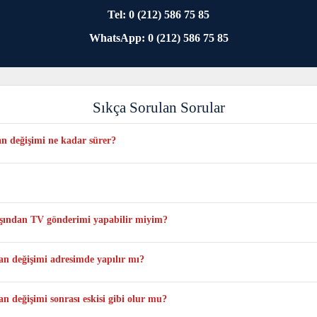
Tel: 0 (212) 586 75 85
WhatsApp: 0 (212) 586 75 85
Sıkça Sorulan Sorular
 değişimi ne kadar sürer?
yoğunluğa ve anlık stok durumuna bağlı olarak en fazla 1 veya 3 iş günü sürebi
eli için yalnızca bu modele uygun orijinal ve sıfır paneller kullanılmaktadı
dışından TV gönderimi yapabilir miyim?
 tarafınıza ait olacak şekilde televizyonun tamamını kutulu şekilde kargo ile gö
 değişimi adresimde yapılır mı?
a atölye ortamında yapılmaktadır.
değişimi sonrası eskisi gibi olur mu?