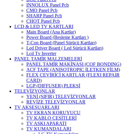
INNOLUX Panel Pcb
CMO Panel Pcb
SHARP Panel Pcb
CHOT Panel Pcb
LCD & LED TV KARTLARI
Main Board (Ana Kartlar)
Power Board (Besleme Kartları )
T-Con Board (Panel Sürücü Kartları)
Led Driver Board ( Led Sürücü Kartları)
Lcd Tv Inverter
PANEL TAMİR MALZEMELERİ
PANEL TAMİR MAKİNASI (COF BONDING)
ACF TAPE (ANISOTROPIC İLETKEN FİLM)
FLEX ÇEVİRİCİ KARTLAR (FLEXI REPAIR
CARD)
LGP (DIFFUSER) PLEKSİ
TELEVİZYONLAR
YENİ (SIFIR) TELEVİZYONLAR
REVİZE TELEVİZYONLAR
TV AKSESUARLARI
TV EKRAN KORUYUCU
TV KABLO ÇEŞİTLERİ
TV ASKI APARATI
TV KUMANDALARI