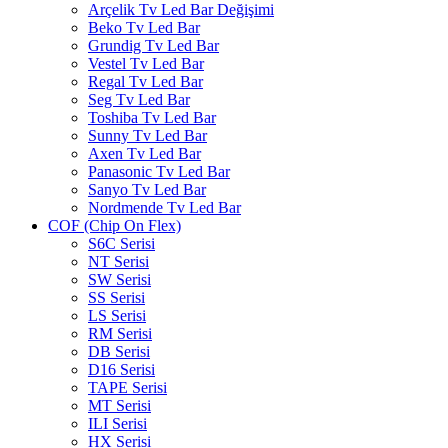
Arçelik Tv Led Bar Değişimi
Beko Tv Led Bar
Grundig Tv Led Bar
Vestel Tv Led Bar
Regal Tv Led Bar
Seg Tv Led Bar
Toshiba Tv Led Bar
Sunny Tv Led Bar
Axen Tv Led Bar
Panasonic Tv Led Bar
Sanyo Tv Led Bar
Nordmende Tv Led Bar
COF (Chip On Flex)
S6C Serisi
NT Serisi
SW Serisi
SS Serisi
LS Serisi
RM Serisi
DB Serisi
D16 Serisi
TAPE Serisi
MT Serisi
ILI Serisi
HX Serisi