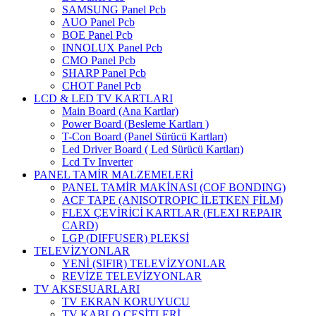
SAMSUNG Panel Pcb
AUO Panel Pcb
BOE Panel Pcb
INNOLUX Panel Pcb
CMO Panel Pcb
SHARP Panel Pcb
CHOT Panel Pcb
LCD & LED TV KARTLARI
Main Board (Ana Kartlar)
Power Board (Besleme Kartları )
T-Con Board (Panel Sürücü Kartları)
Led Driver Board ( Led Sürücü Kartları)
Lcd Tv Inverter
PANEL TAMİR MALZEMELERİ
PANEL TAMİR MAKİNASI (COF BONDING)
ACF TAPE (ANISOTROPIC İLETKEN FİLM)
FLEX ÇEVİRİCİ KARTLAR (FLEXI REPAIR
CARD)
LGP (DIFFUSER) PLEKSİ
TELEVİZYONLAR
YENİ (SIFIR) TELEVİZYONLAR
REVİZE TELEVİZYONLAR
TV AKSESUARLARI
TV EKRAN KORUYUCU
TV KABLO ÇEŞİTLERİ