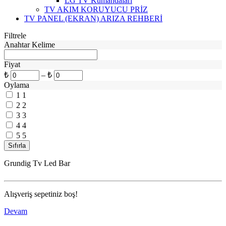
LG TV Kumandaları
TV AKIM KORUYUCU PRİZ
TV PANEL (EKRAN) ARIZA REHBERİ
Filtrele
Anahtar Kelime
Fiyat
₺
–
₺
Oylama
1
1
2
2
3
3
4
4
5
5
Grundig Tv Led Bar
Alışveriş sepetiniz boş!
Devam