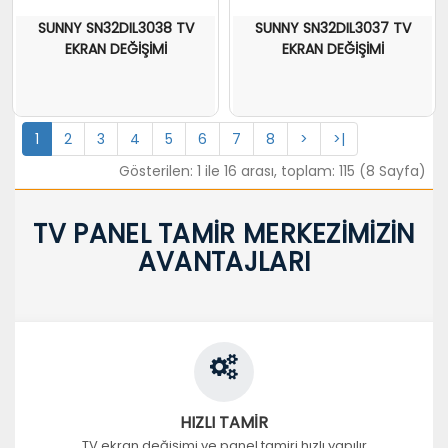
SUNNY SN32DIL3038 TV
SUNNY SN32DIL3037 TV
EKRAN DEĞİŞİMİ
EKRAN DEĞİŞİMİ
1
2
3
4
5
6
7
8
>
>|
Gösterilen: 1 ile 16 arası, toplam: 115 (8 Sayfa)
TV PANEL TAMİR MERKEZİMİZİN
AVANTAJLARI
HIZLI TAMİR
TV ekran değişimi ve panel tamiri hızlı yapılır