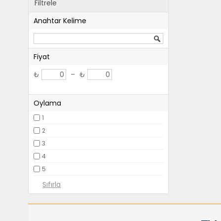
Filtrele
Anahtar Kelime
Fiyat
₺
–
₺
Oylama
1
2
3
4
5