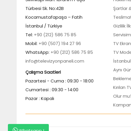
Türbesi Sk. No:42B
Şartlar 
Kocamustafapaşa – Fatih
Teslimat 
İstanbul / Türkiye
Gizlilik İl
Tel:
+90 (212) 586 75 85
Servisim
Mobil:
+90 (507) 194 27 96
TV Ekran
WhatsApp:
+90 (212) 586 75 85
TV Mode
info@televizyonpaneli.com
İstanbul
Aynı Gün
Çalışma Saatleri
Bekleme
Pazartesi - Cuma : 09:30 - 18:00
Kırılan 
Cumartesi : 09:30 - 14:00
Olur mu
Pazar : Kapalı
Kampan
Whatsapp !