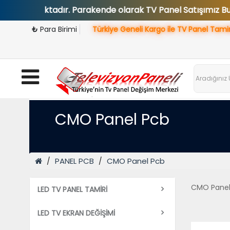
i sunulmaktadır. Parakende olarak TV Panel Satışımız Bulu
₺
Para Birimi
Türkiye Geneli Kargo ile TV Panel Tami
CMO Panel Pcb
PANEL PCB
CMO Panel Pcb
CMO Panel
LED TV PANEL TAMİRİ
LED TV EKRAN DEĞİŞİMİ