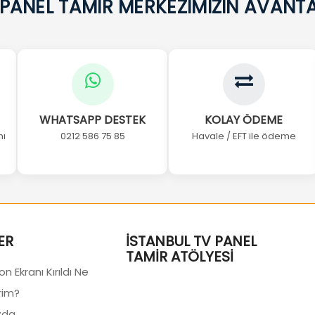
 PANEL TAMİR MERKEZİMİZİN AVANTA
WHATSAPP DESTEK
KOLAY ÖDEME
nı
0212 586 75 85
Havale / EFT ile ödeme
ER
İSTANBUL TV PANEL
TAMIR ATÖLYESI
n Ekranı Kırıldı Ne
rim?
zda