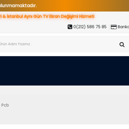
nmamaktadır.
ri & İstanbul Aynı Gün
TV Ekran Değişimi Hizmeti
0(212) 586 75 85
Banka
 Pcb