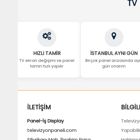
TV
HIZLI TAMİR
İSTANBUL AYNI GÜN
TV ekran değişimi ve panel
Birçok panel arızasında ay
tamiri hızlı yapılır
gün onarım
İLETIŞIM
BILGIL
Panel-İş Display
Televizyo
televizyonpaneli.com
Yapabili
Silivrikapı Mah. İbrahim Paşa
Hakkımı