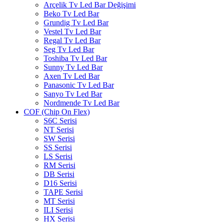
Arçelik Tv Led Bar Değişimi
Beko Tv Led Bar
Grundig Tv Led Bar
Vestel Tv Led Bar
Regal Tv Led Bar
Seg Tv Led Bar
Toshiba Tv Led Bar
Sunny Tv Led Bar
Axen Tv Led Bar
Panasonic Tv Led Bar
Sanyo Tv Led Bar
Nordmende Tv Led Bar
COF (Chip On Flex)
S6C Serisi
NT Serisi
SW Serisi
SS Serisi
LS Serisi
RM Serisi
DB Serisi
D16 Serisi
TAPE Serisi
MT Serisi
ILI Serisi
HX Serisi