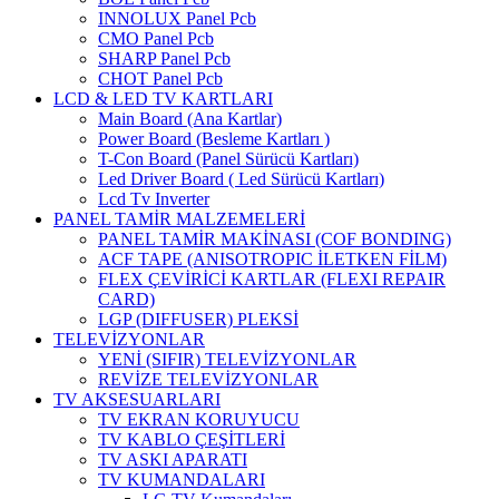
INNOLUX Panel Pcb
CMO Panel Pcb
SHARP Panel Pcb
CHOT Panel Pcb
LCD & LED TV KARTLARI
Main Board (Ana Kartlar)
Power Board (Besleme Kartları )
T-Con Board (Panel Sürücü Kartları)
Led Driver Board ( Led Sürücü Kartları)
Lcd Tv Inverter
PANEL TAMİR MALZEMELERİ
PANEL TAMİR MAKİNASI (COF BONDING)
ACF TAPE (ANISOTROPIC İLETKEN FİLM)
FLEX ÇEVİRİCİ KARTLAR (FLEXI REPAIR
CARD)
LGP (DIFFUSER) PLEKSİ
TELEVİZYONLAR
YENİ (SIFIR) TELEVİZYONLAR
REVİZE TELEVİZYONLAR
TV AKSESUARLARI
TV EKRAN KORUYUCU
TV KABLO ÇEŞİTLERİ
TV ASKI APARATI
TV KUMANDALARI