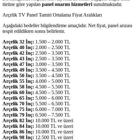
türüne göre yapılan
panel onarım hizmetleri
sunulmaktadır.
Arçelik TV Panel Tamiri Ortalama Fiyat Aralıkları
Aşağıdaki bedeller bilgilendirme amaçlıdır. Net fiyat, panel arızası
tespit edildikten sonra belirlenir.
Arçelik 32 İnç:
1.500 – 2.000 TL
Arçelik 40 İnç:
2.000 – 2.500 TL
Arçelik 42 İnç:
2.500 – 3.500 TL
Arçelik 43 İnç:
2.500 – 3.500 TL
Arçelik 47 İnç:
3.000 – 3.500 TL
Arçelik 49 İnç:
3.500 – 4.500 TL
Arçelik 50 İnç:
3.500 – 4.500 TL
Arçelik 55 İnç:
4.000 – 5.000 TL
Arçelik 58 İnç:
4.500 – 5.500 TL
Arçelik 60 İnç:
4.500 – 5.500 TL
Arçelik 65 İnç:
5.000 – 6.000 TL
Arçelik 70 İnç:
5.500 – 6.500 TL
Arçelik 75 İnç:
6.000 – 7.000 TL
Arçelik 79 İnç:
6.500 – 7.500 TL
Arçelik 82 İnç:
10.000 TL ve üzeri
Arçelik 84 İnç:
10.000 TL ve üzeri
Arçelik 86 İnç:
10.000 TL ve üzeri
Arçelik 98 İnç:
12.500 TL ve üzeri