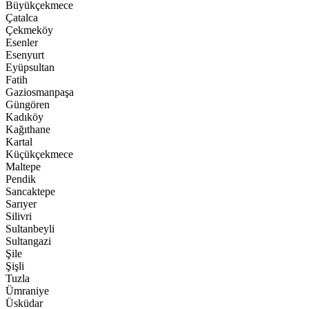
Büyükçekmece
Çatalca
Çekmeköy
Esenler
Esenyurt
Eyüpsultan
Fatih
Gaziosmanpaşa
Güngören
Kadıköy
Kağıthane
Kartal
Küçükçekmece
Maltepe
Pendik
Sancaktepe
Sarıyer
Silivri
Sultanbeyli
Sultangazi
Şile
Şişli
Tuzla
Ümraniye
Üsküdar