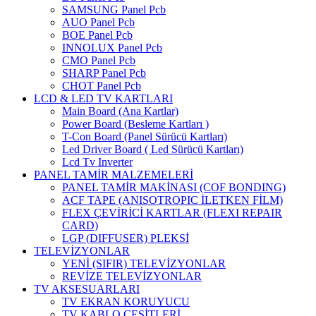
SAMSUNG Panel Pcb
AUO Panel Pcb
BOE Panel Pcb
INNOLUX Panel Pcb
CMO Panel Pcb
SHARP Panel Pcb
CHOT Panel Pcb
LCD & LED TV KARTLARI
Main Board (Ana Kartlar)
Power Board (Besleme Kartları )
T-Con Board (Panel Sürücü Kartları)
Led Driver Board ( Led Sürücü Kartları)
Lcd Tv Inverter
PANEL TAMİR MALZEMELERİ
PANEL TAMİR MAKİNASI (COF BONDING)
ACF TAPE (ANISOTROPIC İLETKEN FİLM)
FLEX ÇEVİRİCİ KARTLAR (FLEXI REPAIR
CARD)
LGP (DIFFUSER) PLEKSİ
TELEVİZYONLAR
YENİ (SIFIR) TELEVİZYONLAR
REVİZE TELEVİZYONLAR
TV AKSESUARLARI
TV EKRAN KORUYUCU
TV KABLO ÇEŞİTLERİ