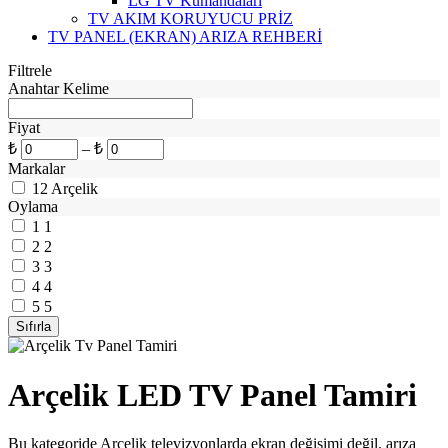
LG TV Kumandaları
TV AKIM KORUYUCU PRİZ
TV PANEL (EKRAN) ARIZA REHBERİ
Filtrele
Anahtar Kelime
Fiyat
₺
–
₺
Markalar
12
Arçelik
Oylama
1
1
2
2
3
3
4
4
5
5
Arçelik LED TV Panel Tamiri
Bu kategoride Arçelik televizyonlarda ekran değişimi değil, arıza