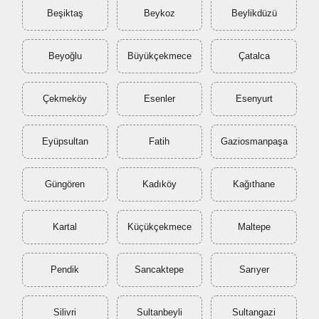
Beşiktaş
Beykoz
Beylikdüzü
Beyoğlu
Büyükçekmece
Çatalca
Çekmeköy
Esenler
Esenyurt
Eyüpsultan
Fatih
Gaziosmanpaşa
Güngören
Kadıköy
Kağıthane
Kartal
Küçükçekmece
Maltepe
Pendik
Sancaktepe
Sarıyer
Silivri
Sultanbeyli
Sultangazi