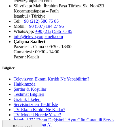
televizyonpaneli.com
Silivrikapı Mah. İbrahim Paşa Türbesi Sk. No:42B
Kocamustafapaşa – Fatih
İstanbul / Türkiye
Tel:
+90 (212) 586 75 85
Mobil:
+90 (507) 194 27 96
WhatsApp:
+90 (212) 586 75 85
info@televizyonpaneli.com
Çalışma Saatleri
Pazartesi - Cuma : 09:30 - 18:00
Cumartesi : 09:30 - 14:00
Pazar : Kapalı
Bilgiler
Televizyon Ekranı Kırıldı Ne Yapabilirim?
Hakkımızda
Şartlar & Koşullar
Teslimat Bilgileri
Gizlilik İlkeleri
Servisimizden Teklif İste
TV Ekran Kırıldı Ne Kadar?
TV Modeli Nerede Yazar?
İstanbul TV Ekran Değişimi l Aynı Gün Garantili Servis
Beklemeden Fiyat Al
Whatsapp !