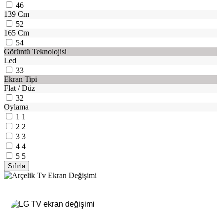
46
139 Cm
52
165 Cm
54
Görüntü Teknolojisi
Led
33
Ekran Tipi
Flat / Düz
32
Oylama
1
1
2
2
3
3
4
4
5
5