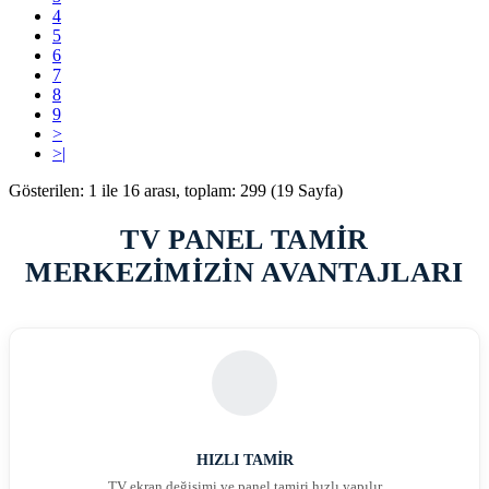
4
5
6
7
8
9
>
>|
Gösterilen: 1 ile 16 arası, toplam: 299 (19 Sayfa)
TV PANEL TAMİR
MERKEZİMİZİN AVANTAJLARI
HIZLI TAMİR
TV ekran değişimi ve panel tamiri hızlı yapılır