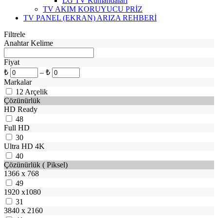
LG TV Kumandaları
TV AKIM KORUYUCU PRİZ
TV PANEL (EKRAN) ARIZA REHBERİ
Filtrele
Anahtar Kelime
Fiyat
₺
–
₺
Markalar
12
Arçelik
Çözünürlük
HD Ready
48
Full HD
30
Ultra HD 4K
40
Çözünürlük ( Piksel)
1366 x 768
49
1920 x1080
31
3840 x 2160