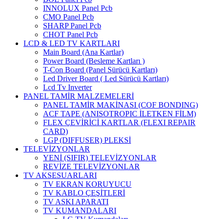
INNOLUX Panel Pcb
CMO Panel Pcb
SHARP Panel Pcb
CHOT Panel Pcb
LCD & LED TV KARTLARI
Main Board (Ana Kartlar)
Power Board (Besleme Kartları )
T-Con Board (Panel Sürücü Kartları)
Led Driver Board ( Led Sürücü Kartları)
Lcd Tv Inverter
PANEL TAMİR MALZEMELERİ
PANEL TAMİR MAKİNASI (COF BONDING)
ACF TAPE (ANISOTROPIC İLETKEN FİLM)
FLEX ÇEVİRİCİ KARTLAR (FLEXI REPAIR
CARD)
LGP (DIFFUSER) PLEKSİ
TELEVİZYONLAR
YENİ (SIFIR) TELEVİZYONLAR
REVİZE TELEVİZYONLAR
TV AKSESUARLARI
TV EKRAN KORUYUCU
TV KABLO ÇEŞİTLERİ
TV ASKI APARATI
TV KUMANDALARI