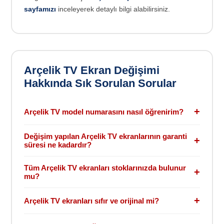
sayfamızı
inceleyerek detaylı bilgi alabilirsiniz.
Arçelik TV Ekran Değişimi
Hakkında Sık Sorulan Sorular
+
Arçelik TV model numarasını nasıl öğrenirim?
Arçelik TV model numarasını arka kapaktaki etiketten
Değişim yapılan Arçelik TV ekranlarının garanti
+
veya TV menüsündeki ayarlar bölümünden
süresi ne kadardır?
öğrenebilirsiniz.
Değişimi yapılan
Arçelik
TV panelleri sıvı temas ve
Örnek:
A50 A800 B gibi
Tüm Arçelik TV ekranları stoklarınızda bulunur
+
kırılma harici 1 yıl garantilidir.
mu?
Sitemizde listelenmiş
Arçelik
TV panelleri gerçek stoklu
+
Arçelik TV ekranları sıfır ve orijinal mi?
ürünlerdir. Stokta olmayan ürünler fiyatı sıfır olarak
görüntülenir.
Tüm
Arçelik
TV panelleri orijinal ve sıfırdır. Bazı