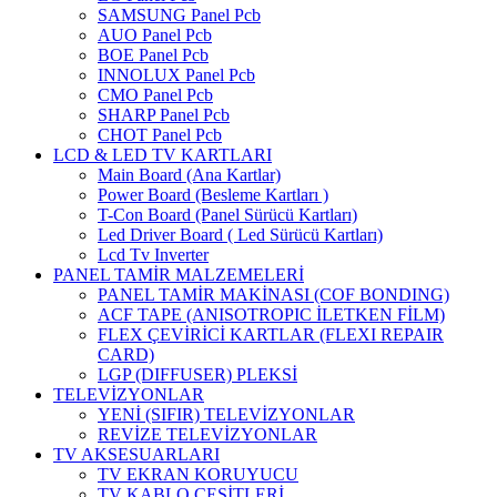
SAMSUNG Panel Pcb
AUO Panel Pcb
BOE Panel Pcb
INNOLUX Panel Pcb
CMO Panel Pcb
SHARP Panel Pcb
CHOT Panel Pcb
LCD & LED TV KARTLARI
Main Board (Ana Kartlar)
Power Board (Besleme Kartları )
T-Con Board (Panel Sürücü Kartları)
Led Driver Board ( Led Sürücü Kartları)
Lcd Tv Inverter
PANEL TAMİR MALZEMELERİ
PANEL TAMİR MAKİNASI (COF BONDING)
ACF TAPE (ANISOTROPIC İLETKEN FİLM)
FLEX ÇEVİRİCİ KARTLAR (FLEXI REPAIR
CARD)
LGP (DIFFUSER) PLEKSİ
TELEVİZYONLAR
YENİ (SIFIR) TELEVİZYONLAR
REVİZE TELEVİZYONLAR
TV AKSESUARLARI
TV EKRAN KORUYUCU
TV KABLO ÇEŞİTLERİ