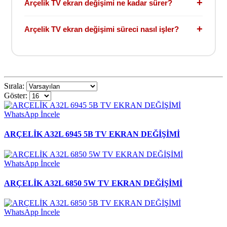
+
Arçelik TV ekran değişimi ne kadar sürer?
modellerde birebir uyumlu muadil paneller kullanılabilir.
Stokta bulunan modellerde ekran değişimi genellikle
+
Arçelik TV ekran değişimi süreci nasıl işler?
aynı gün 2–4 saat içinde tamamlanır.
Cihaz kayıt altına alınır, ön kontroller yapılır, uygun
panel ayrılır ve ekran değişimi uzman ekip tarafından
gerçekleştirilir.
Sırala:
Göster:
WhatsApp
İncele
ARÇELİK A32L 6945 5B TV EKRAN DEĞİŞİMİ
WhatsApp
İncele
ARÇELİK A32L 6850 5W TV EKRAN DEĞİŞİMİ
WhatsApp
İncele