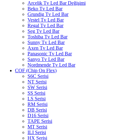
Arçelik Tv Led Bar Değişimi
Beko Tv Led Bar
Grundig Tv Led Bar
Vestel Tv Led Bar
Regal Tv Led Bar
Seg Tv Led Bar
Toshiba Tv Led Bar
Sunny Tv Led Bar
Axen Tv Led Bar
Panasonic Tv Led Bar
Sanyo Tv Led Bar
Nordmende Tv Led Bar
COF (Chip On Flex)
S6C Serisi
NT Serisi
SW Serisi
SS Serisi
LS Serisi
RM Serisi
DB Serisi
D16 Serisi
TAPE Serisi
MT Serisi
ILI Serisi
HX Serisi