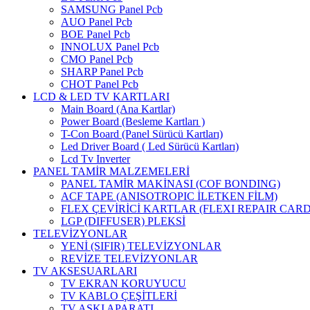
SAMSUNG Panel Pcb
AUO Panel Pcb
BOE Panel Pcb
INNOLUX Panel Pcb
CMO Panel Pcb
SHARP Panel Pcb
CHOT Panel Pcb
LCD & LED TV KARTLARI
Main Board (Ana Kartlar)
Power Board (Besleme Kartları )
T-Con Board (Panel Sürücü Kartları)
Led Driver Board ( Led Sürücü Kartları)
Lcd Tv Inverter
PANEL TAMİR MALZEMELERİ
PANEL TAMİR MAKİNASI (COF BONDING)
ACF TAPE (ANISOTROPIC İLETKEN FİLM)
FLEX ÇEVİRİCİ KARTLAR (FLEXI REPAIR CARD
LGP (DIFFUSER) PLEKSİ
TELEVİZYONLAR
YENİ (SIFIR) TELEVİZYONLAR
REVİZE TELEVİZYONLAR
TV AKSESUARLARI
TV EKRAN KORUYUCU
TV KABLO ÇEŞİTLERİ
TV ASKI APARATI