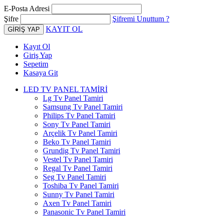
E-Posta Adresi
Şifre
Şifremi Unuttum ?
KAYIT OL
Kayıt Ol
Giriş Yap
Sepetim
Kasaya Git
LED TV PANEL TAMİRİ
Lg Tv Panel Tamiri
Samsung Tv Panel Tamiri
Philips Tv Panel Tamiri
Sony Tv Panel Tamiri
Arçelik Tv Panel Tamiri
Beko Tv Panel Tamiri
Grundig Tv Panel Tamiri
Vestel Tv Panel Tamiri
Regal Tv Panel Tamiri
Seg Tv Panel Tamiri
Toshiba Tv Panel Tamiri
Sunny Tv Panel Tamiri
Axen Tv Panel Tamiri
Panasonic Tv Panel Tamiri