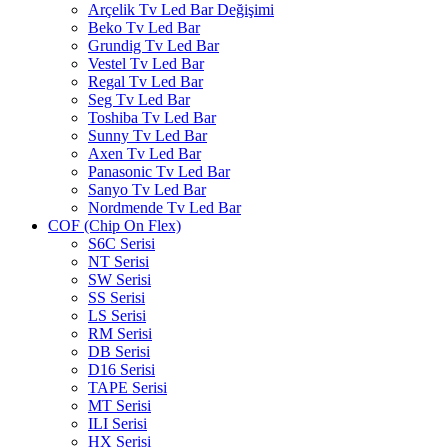
Arçelik Tv Led Bar Değişimi
Beko Tv Led Bar
Grundig Tv Led Bar
Vestel Tv Led Bar
Regal Tv Led Bar
Seg Tv Led Bar
Toshiba Tv Led Bar
Sunny Tv Led Bar
Axen Tv Led Bar
Panasonic Tv Led Bar
Sanyo Tv Led Bar
Nordmende Tv Led Bar
COF (Chip On Flex)
S6C Serisi
NT Serisi
SW Serisi
SS Serisi
LS Serisi
RM Serisi
DB Serisi
D16 Serisi
TAPE Serisi
MT Serisi
ILI Serisi
HX Serisi