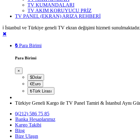
TV KUMANDALARI
TV AKIM KORUYUCU PRİZ
TV PANEL (EKRAN) ARIZA REHBERİ
ℹ️ İstanbul ve Türkiye geneli TV ekran değişimi hizmeti sunulmaktad
✖
₺
Para Birimi
Para Birimi
×
$Dolar
€Euro
₺Türk Lirası
Türkiye Geneli Kargo ile TV Panel Tamiri & İstanbul Aynı Gü
0(212) 586 75 85
Banka Hesaplarımız
Kargo Takibi
Blog
Bize Ulaşın