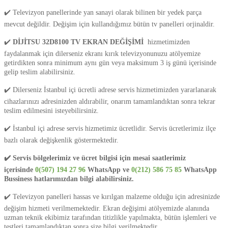
✔️ Televizyon panellerinde yan sanayi olarak bilinen bir yedek parça
mevcut değildir. Değişim için kullandığımız bütün tv panelleri orjinaldir.
✔️
DİJİTSU 32D8100 TV EKRAN DEĞİŞİMİ
hizmetimizden
faydalanmak için dilerseniz ekranı kırık televizyonunuzu atölyemize
getirdikten sonra
minimum aynı gün veya maksimum 3 iş günü içerisinde
gelip teslim alabilirsiniz.
✔️ Dilerseniz
İstanbul içi ücretli adrese servis hizmetimizden yararlanarak
cihazlarınızı adresinizden aldırabilir, onarım tamamlandıktan sonra tekrar
teslim edilmesini isteyebilirsiniz.
✔️ İstanbul içi adrese servis hizmetimiz ücretlidir.
Servis ücretlerimiz ilçe
bazlı olarak değişkenlik göstermektedir.
✔️ Servis bölgelerimiz ve ücret bilgisi için mesai saatlerimiz
içerisinde
0(507) 194 27 96
WhatsApp ve
0(212) 586 75 85
WhatsApp
Bussiness hatlarımızdan bilgi alabilirsiniz.
✔️ Televizyon panelleri hassas ve kırılgan malzeme olduğu için adresinizde
değişim hizmeti verilmemektedir. Ekran değişimi atölyemizde alanında
uzman teknik ekibimiz tarafından titizlikle yapılmakta, bütün işlemleri ve
testleri tamamlandıktan sonra size bilgi verilmektedir.