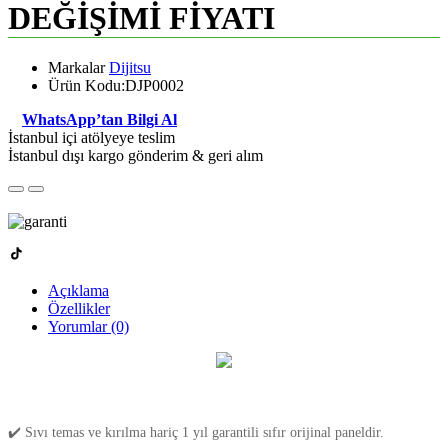
DEĞİŞİMİ FİYATI
Markalar
Dijitsu
Ürün Kodu:DJP0002
WhatsApp’tan Bilgi Al
İstanbul içi atölyeye teslim
İstanbul dışı kargo gönderim & geri alım
Açıklama
Özellikler
Yorumlar (0)
✔️ Sıvı temas ve kırılma hariç 1 yıl garantili sıfır orijinal paneldir.