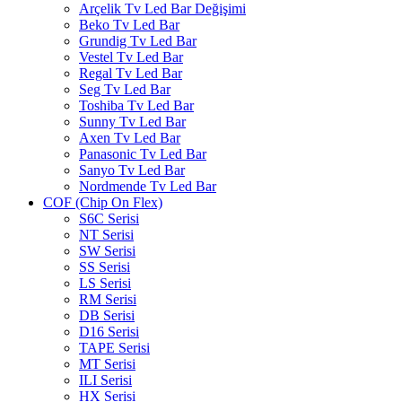
Arçelik Tv Led Bar Değişimi
Beko Tv Led Bar
Grundig Tv Led Bar
Vestel Tv Led Bar
Regal Tv Led Bar
Seg Tv Led Bar
Toshiba Tv Led Bar
Sunny Tv Led Bar
Axen Tv Led Bar
Panasonic Tv Led Bar
Sanyo Tv Led Bar
Nordmende Tv Led Bar
COF (Chip On Flex)
S6C Serisi
NT Serisi
SW Serisi
SS Serisi
LS Serisi
RM Serisi
DB Serisi
D16 Serisi
TAPE Serisi
MT Serisi
ILI Serisi
HX Serisi