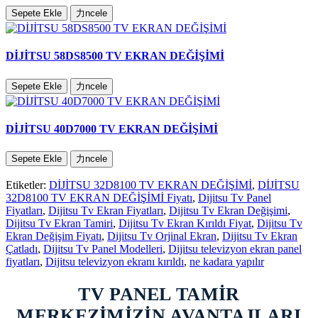
Sepete Ekle
力ncele
DİJİTSU 58DS8500 TV EKRAN DEĞİŞİMİ
Sepete Ekle
力ncele
DİJİTSU 40D7000 TV EKRAN DEĞİŞİMİ
Sepete Ekle
力ncele
Etiketler:
DİJİTSU 32D8100 TV EKRAN DEĞİŞİMİ
,
DİJİTSU
32D8100 TV EKRAN DEĞİŞİMİ Fiyatı
,
Dijitsu Tv Panel
Fiyatları
,
Dijitsu Tv Ekran Fiyatları
,
Dijitsu Tv Ekran Değişimi
,
Dijitsu Tv Ekran Tamiri
,
Dijitsu Tv Ekran Kırıldı Fiyat
,
Dijitsu Tv
Ekran Değişim Fiyatı
,
Dijitsu Tv Orjinal Ekran
,
Dijitsu Tv Ekran
Çatladı
,
Dijitsu Tv Panel Modelleri
,
Dijitsu televizyon ekran panel
fiyatları
,
Dijitsu televizyon ekranı kırıldı
,
ne kadara yapılır
TV PANEL TAMİR
MERKEZİMİZİN AVANTAJLARI