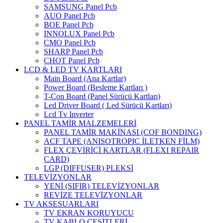
SAMSUNG Panel Pcb
AUO Panel Pcb
BOE Panel Pcb
INNOLUX Panel Pcb
CMO Panel Pcb
SHARP Panel Pcb
CHOT Panel Pcb
LCD & LED TV KARTLARI
Main Board (Ana Kartlar)
Power Board (Besleme Kartları )
T-Con Board (Panel Sürücü Kartları)
Led Driver Board ( Led Sürücü Kartları)
Lcd Tv Inverter
PANEL TAMİR MALZEMELERİ
PANEL TAMİR MAKİNASI (COF BONDING)
ACF TAPE (ANISOTROPIC İLETKEN FİLM)
FLEX ÇEVİRİCİ KARTLAR (FLEXI REPAIR
CARD)
LGP (DIFFUSER) PLEKSİ
TELEVİZYONLAR
YENİ (SIFIR) TELEVİZYONLAR
REVİZE TELEVİZYONLAR
TV AKSESUARLARI
TV EKRAN KORUYUCU
TV KABLO ÇEŞİTLERİ