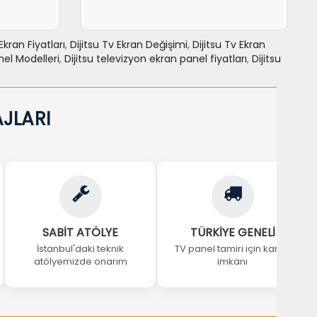
Ekran Fiyatları
,
Dijitsu Tv Ekran Değişimi
,
Dijitsu Tv Ekran
nel Modelleri
,
Dijitsu televizyon ekran panel fiyatları
,
Dijitsu
NCELE
SEPETE EKLE
力NCELE
JLARI
SABİT ATÖLYE
TÜRKİYE GENELİ
İstanbul'daki teknik
TV panel tamiri için kargo
atölyemizde onarım
imkanı