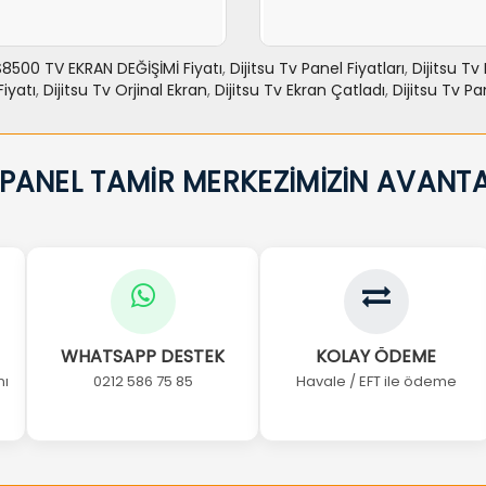
8500 TV EKRAN DEĞİŞİMİ Fiyatı
,
Dijitsu Tv Panel Fiyatları
,
Dijitsu Tv 
Fiyatı
,
Dijitsu Tv Orjinal Ekran
,
Dijitsu Tv Ekran Çatladı
,
Dijitsu Tv Pa
E EKLE
力NCELE
SEPETE EKLE
力
 PANEL TAMİR MERKEZİMİZİN AVANTA
WHATSAPP DESTEK
KOLAY ÖDEME
nı
0212 586 75 85
Havale / EFT ile ödeme