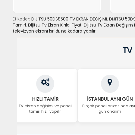
Etiketler:
DİJİTSU 50DS8500 TV EKRAN DEĞİŞİMİ
,
DİJİTSU 50DS
Tamiri
,
Dijitsu Tv Ekran Kırıldı Fiyat
,
Dijitsu Tv Ekran Değişim 
televizyon ekranı kırıldı
,
ne kadara yapılır
SEPETE EKLE
力NCELE
SEPET
TV
HIZLI TAMİR
İSTANBUL AYNI GÜN
TV ekran değişimi ve panel
Birçok panel arızasında ay
tamiri hızlı yapılır
gün onarım