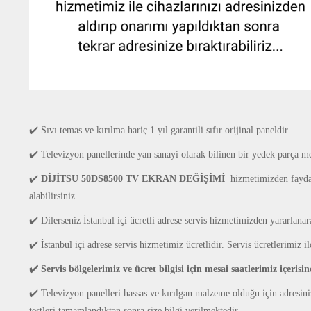
✔️ Sıvı temas ve kırılma hariç 1 yıl garantili sıfır orijinal paneldir.
✔️ Televizyon panellerinde yan sanayi olarak bilinen bir yedek parça mev
✔️
DİJİTSU 50DS8500 TV EKRAN DEĞİŞİMİ
hizmetimizden faydal
alabilirsiniz.
✔️ Dilerseniz
İstanbul içi ücretli adrese servis hizmetimizden yararlanar
✔️ İstanbul içi adrese servis hizmetimiz ücretlidir.
Servis ücretlerimiz i
✔️ Servis bölgelerimiz ve ücret bilgisi için mesai saatlerimiz içerisi
✔️ Televizyon panelleri hassas ve kırılgan malzeme olduğu için adresin
testleri tamamlandıktan sonra size bilgi verilmektedir.