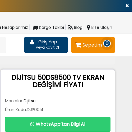
✖
 Hesaplarımız
Kargo Takibi
Blog
Bize Ulaşın
Giriş Yap
0
Sepetim
veya Kayıt Ol
DİJİTSU 50DS8500 TV EKRAN
DEĞİŞİMİ FİYATI
Markalar
Dijitsu
Ürün Kodu:DJP0014
WhatsApp’tan Bilgi Al