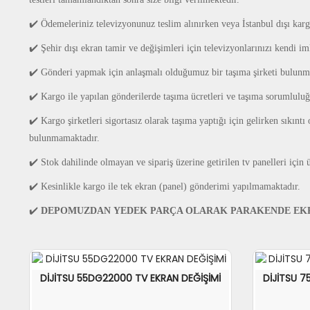
✔️ Ödemeleriniz televizyonunuz teslim alınırken veya İstanbul dışı karg
✔️ Şehir dışı ekran tamir ve değişimleri için televizyonlarınızı kendi i
✔️ Gönderi yapmak için anlaşmalı olduğumuz bir taşıma şirketi bulunm
✔️ Kargo ile yapılan gönderilerde taşıma ücretleri ve taşıma sorumluluğu 
✔️ Kargo şirketleri sigortasız olarak taşıma yaptığı için gelirken sık
bulunmamaktadır.
✔️ Stok dahilinde olmayan ve sipariş üzerine getirilen tv panelleri için
✔️ Kesinlikle kargo ile tek ekran (panel) gönderimi yapılmamaktadır.
✔️
DEPOMUZDAN
YEDEK PARÇA OLARAK PARAKENDE EKR
DİJİTSU 55DG22000 TV EKRAN DEĞİŞİMİ
DİJİTSU 7