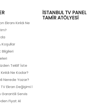
ER
İSTANBUL TV PANEL
TAMIR ATÖLYESI
n Ekranı Kırıldı Ne
rim?
zda
& Koşullar
Bilgileri
keleri
izden Teklif İste
 Kırıldı Ne Kadar?
li Nerede Yazar?
 TV Ekran Değişimi l
 Garantili Servis
den Fiyat Al