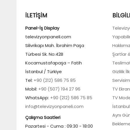
İLETIŞIM
BILGIL
Panel-İş Display
Televizyo
televizyonpaneli.com
Yapabili
Silivrikapı Mah. İbrahim Paşa
Hakkımı
Türbesi Sk. No:42B
Şartlar 
Kocamustafapaşa – Fatih
Teslimat 
İstanbul / Türkiye
Gizlilik İl
Tel:
+90 (212) 586 75 85
Servisim
Mobil:
+90 (507) 194 27 96
TV Ekran
WhatsApp:
+90 (212) 586 75 85
TV Mode
info@televizyonpaneli.com
İstanbul
Aynı Gün
Çalışma Saatleri
Bekleme
Pazartesi - Cuma : 09:30 - 18:00