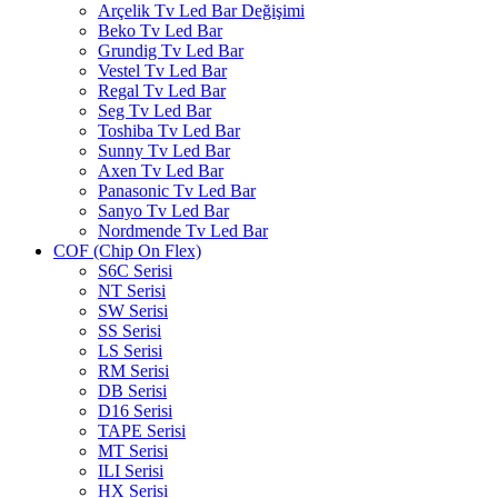
Arçelik Tv Led Bar Değişimi
Beko Tv Led Bar
Grundig Tv Led Bar
Vestel Tv Led Bar
Regal Tv Led Bar
Seg Tv Led Bar
Toshiba Tv Led Bar
Sunny Tv Led Bar
Axen Tv Led Bar
Panasonic Tv Led Bar
Sanyo Tv Led Bar
Nordmende Tv Led Bar
COF (Chip On Flex)
S6C Serisi
NT Serisi
SW Serisi
SS Serisi
LS Serisi
RM Serisi
DB Serisi
D16 Serisi
TAPE Serisi
MT Serisi
ILI Serisi
HX Serisi