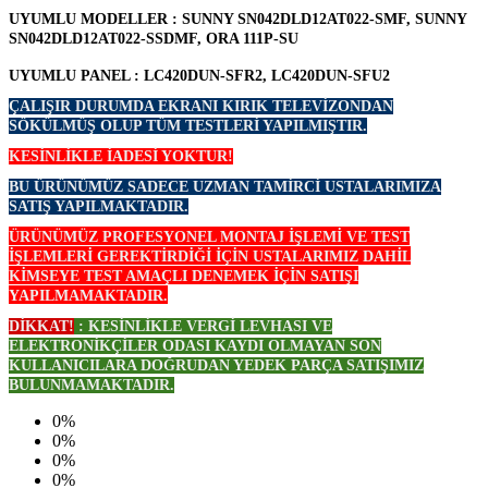
UYUMLU MODELLER :
SUNNY SN042DLD12AT022-SMF, SUNNY
SN042DLD12AT022-SSDMF, ORA 111P-SU
UYUMLU PANEL :
LC420DUN-SFR2, LC420DUN-SFU2
ÇALIŞIR DURUMDA EKRANI KIRIK TELEVİZONDAN
SÖKÜLMÜŞ OLUP TÜM TESTLERİ YAPILMIŞTIR.
KESİNLİKLE İADESİ YOKTUR!
BU ÜRÜNÜMÜZ SADECE UZMAN TAMİRCİ USTALARIMIZA
SATIŞ YAPILMAKTADIR.
ÜRÜNÜMÜZ PROFESYONEL MONTAJ İŞLEMİ VE TEST
İŞLEMLERİ GEREKTİRDİĞİ İÇİN USTALARIMIZ DAHİL
KİMSEYE TEST AMAÇLI DENEMEK İÇİN
SATIŞI
YAPILMAMAKTADIR.
DİKKAT!
: KESİNLİKLE VERGİ LEVHASI VE
ELEKTRONİKÇİLER ODASI KAYDI OLMAYAN SON
KULLANICILARA DOĞRUDAN YEDEK PARÇA SATIŞIMIZ
BULUNMAMAKTADIR.
0%
0%
0%
0%