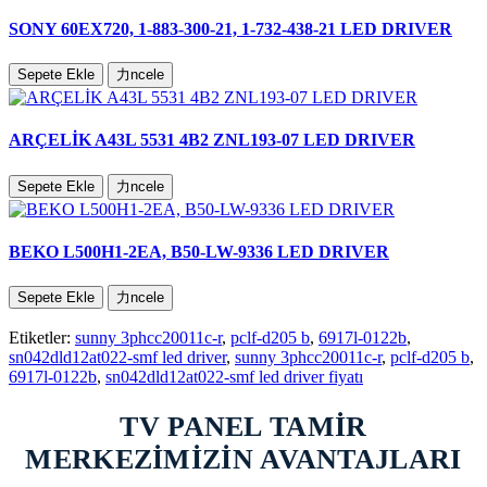
SONY 60EX720, 1-883-300-21, 1-732-438-21 LED DRIVER
Sepete Ekle
力ncele
ARÇELİK A43L 5531 4B2 ZNL193-07 LED DRIVER
Sepete Ekle
力ncele
BEKO L500H1-2EA, B50-LW-9336 LED DRIVER
Sepete Ekle
力ncele
Etiketler:
sunny 3phcc20011c-r
,
pclf-d205 b
,
6917l-0122b
,
sn042dld12at022-smf led driver
,
sunny 3phcc20011c-r
,
pclf-d205 b
,
6917l-0122b
,
sn042dld12at022-smf led driver fiyatı
TV PANEL TAMİR
MERKEZİMİZİN AVANTAJLARI