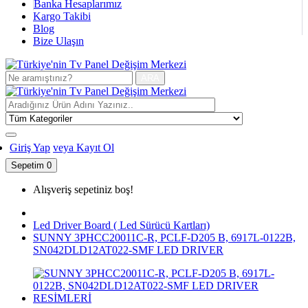
Banka Hesaplarımız
Kargo Takibi
Blog
Bize Ulaşın
ARA
Giriş Yap
veya Kayıt Ol
Sepetim
0
Alışveriş sepetiniz boş!
Led Driver Board ( Led Sürücü Kartları)
SUNNY 3PHCC20011C-R, PCLF-D205 B, 6917L-0122B,
SN042DLD12AT022-SMF LED DRIVER