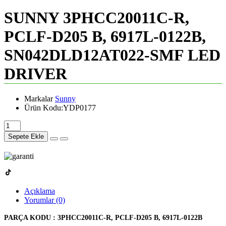
SUNNY 3PHCC20011C-R,
PCLF-D205 B, 6917L-0122B,
SN042DLD12AT022-SMF LED
DRIVER
Markalar
Sunny
Ürün Kodu:YDP0177
Sepete Ekle
Açıklama
Yorumlar (0)
PARÇA KODU :
3PHCC20011C-R, PCLF-D205 B, 6917L-0122B