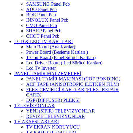
SAMSUNG Panel Pcb
AUO Panel Pcb
BOE Panel Pcb
INNOLUX Panel Pcb
CMO Panel Pcb
SHARP Panel Pcb
CHOT Panel Pcb
LCD & LED TV KARTLARI
Main Board (Ana Kartlar)
Power Board (Besleme Kartları )
T-Con Board (Panel Sürücü Kartları)
Led Driver Board ( Led Sürücü Kartları)
Lcd Tv Inverter
PANEL TAMİR MALZEMELERİ
PANEL TAMİR MAKİNASI (COF BONDING)
ACF TAPE (ANISOTROPIC İLETKEN FİLM)
FLEX ÇEVİRİCİ KARTLAR (FLEXI REPAIR
CARD)
LGP (DIFFUSER) PLEKSİ
TELEVİZYONLAR
YENİ (SIFIR) TELEVİZYONLAR
REVİZE TELEVİZYONLAR
TV AKSESUARLARI
TV EKRAN KORUYUCU
TV KABLO ÇEŞİTLERİ