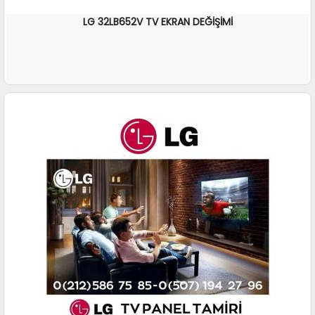
LG 32LB652V TV EKRAN DEĞİŞİMİ
İNCELE