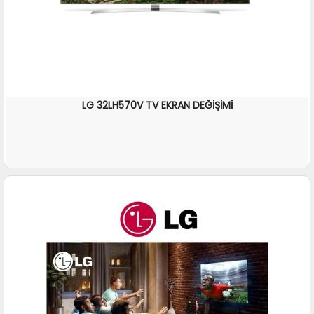
LG 32LH570V TV EKRAN DEĞİŞİMİ
İNCELE