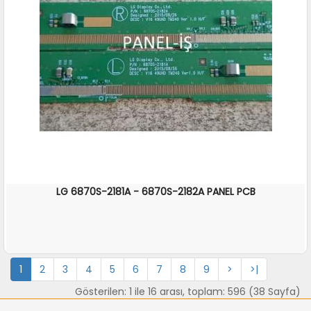
LG 6870S-2181A - 6870S-2182A PANEL PCB
İNCELE
1
2
3
4
5
6
7
8
9
>
>|
Gösterilen: 1 ile 16 arası, toplam: 596 (38 Sayfa)