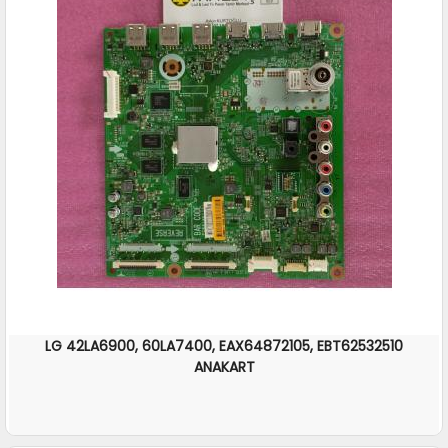
LG 42LA6900, 60LA7400, EAX64872105, EBT62532510
ANAKART
İNCELE