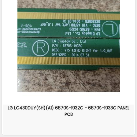
LG LC430DUY(SH)(A1) 6870S-1932C - 6870S-1933C PANEL
PCB
İNCELE