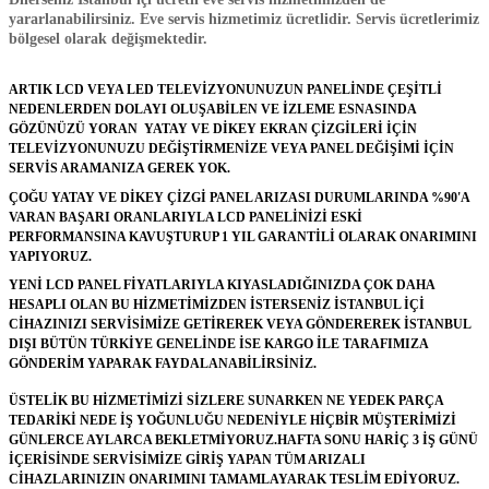
yararlanabilirsiniz.
Eve servis hizmetimiz ücretlidir. Servis ücretlerimiz
bölgesel olarak değişmektedir.
ARTIK LCD VEYA LED TELEVİZYONUNUZUN PANELİNDE ÇEŞİTLİ
NEDENLERDEN DOLAYI OLUŞABİLEN VE İZLEME ESNASINDA
GÖZÜNÜZÜ YORAN YATAY VE DİKEY EKRAN ÇİZGİLERİ İÇİN
TELEVİZYONUNUZU DEĞİŞTİRMENİZE VEYA PANEL DEĞİŞİMİ İÇİN
SERVİS ARAMANIZA GEREK YOK.
ÇOĞU YATAY VE DİKEY ÇİZGİ PANEL ARIZASI DURUMLARINDA %90'A
VARAN BAŞARI ORANLARIYLA LCD PANELİNİZİ ESKİ
PERFORMANSINA KAVUŞTURUP 1 YIL GARANTİLİ OLARAK ONARIMINI
YAPIYORUZ.
YENİ LCD PANEL FİYATLARIYLA KIYASLADIĞINIZDA ÇOK DAHA
HESAPLI OLAN BU HİZMETİMİZDEN İSTERSENİZ İSTANBUL İÇİ
CİHAZINIZI SERVİSİMİZE GETİREREK VEYA GÖNDEREREK İSTANBUL
DIŞI BÜTÜN TÜRKİYE GENELİNDE İSE KARGO İLE TARAFIMIZA
GÖNDERİM YAPARAK FAYDALANABİLİRSİNİZ.
ÜSTELİK BU HİZMETİMİZİ SİZLERE SUNARKEN NE YEDEK PARÇA
TEDARİKİ NEDE İŞ YOĞUNLUĞU NEDENİYLE HİÇBİR MÜŞTERİMİZİ
GÜNLERCE AYLARCA BEKLETMİYORUZ.HAFTA SONU HARİÇ 3 İŞ GÜNÜ
İÇERİSİNDE SERVİSİMİZE GİRİŞ YAPAN TÜM ARIZALI
CİHAZLARINIZIN ONARIMINI TAMAMLAYARAK TESLİM EDİYORUZ.