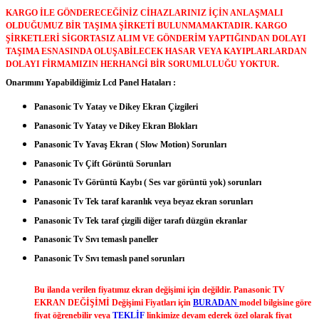
KARGO İLE GÖNDERECEĞİNİZ CİHAZLARINIZ İÇİN ANLAŞMALI
OLDUĞUMUZ BİR TAŞIMA ŞİRKETİ BULUNMAMAKTADIR. KARGO
ŞİRKETLERİ SİGORTASIZ ALIM VE GÖNDERİM YAPTIĞINDAN DOLAYI
TAŞIMA ESNASINDA OLUŞABİLECEK HASAR VEYA KAYIPLARLARDAN
DOLAYI FİRMAMIZIN HERHANGİ BİR SORUMLULUĞU YOKTUR.
Onarımını Yapabildiğimiz Lcd Panel Hataları :
Panasonic
Tv Yatay ve Dikey Ekran Çizgileri
Panasonic
Tv
Yatay ve Dikey Ekran Blokları
Panasonic
Tv
Yavaş Ekran ( Slow Motion) Sorunları
Panasonic
Tv
Çift Görüntü Sorunları
Panasonic
Tv
Görüntü Kaybı ( Ses var görüntü yok) sorunları
Panasonic
Tv
Tek taraf karanlık veya beyaz ekran sorunları
Panasonic
Tv
Tek taraf çizgili diğer tarafı düzgün ekranlar
Panasonic
Tv
Sıvı temaslı paneller
Panasonic
Tv
Sıvı temaslı panel sorunları
Bu ilanda verilen fiyatımız ekran değişimi için değildir.
Panasonic
TV
EKRAN DEĞİŞİMİ Değişimi Fiyatları için
BURADAN
model bilgisine göre
fiyat öğrenebilir veya
TEKLİF
linkimize devam ederek özel olarak fiyat