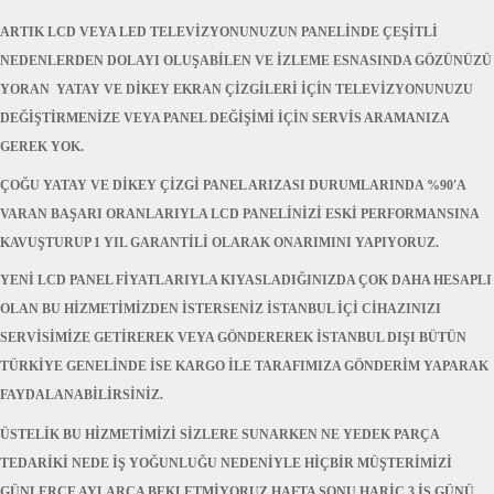
ARTIK LCD VEYA LED TELEVİZYONUNUZUN PANELİNDE ÇEŞİTLİ
NEDENLERDEN DOLAYI OLUŞABİLEN VE İZLEME ESNASINDA GÖZÜNÜZÜ
YORAN YATAY VE DİKEY EKRAN ÇİZGİLERİ İÇİN TELEVİZYONUNUZU
DEĞİŞTİRMENİZE VEYA PANEL DEĞİŞİMİ İÇİN SERVİS ARAMANIZA
GEREK YOK.
ÇOĞU YATAY VE DİKEY ÇİZGİ PANEL ARIZASI DURUMLARINDA %90'A
VARAN BAŞARI ORANLARIYLA LCD PANELİNİZİ ESKİ PERFORMANSINA
KAVUŞTURUP 1 YIL GARANTİLİ OLARAK ONARIMINI YAPIYORUZ.
YENİ LCD PANEL FİYATLARIYLA KIYASLADIĞINIZDA ÇOK DAHA HESAPLI
OLAN BU HİZMETİMİZDEN İSTERSENİZ İSTANBUL İÇİ CİHAZINIZI
SERVİSİMİZE GETİREREK VEYA GÖNDEREREK İSTANBUL DIŞI BÜTÜN
TÜRKİYE GENELİNDE İSE KARGO İLE TARAFIMIZA GÖNDERİM YAPARAK
FAYDALANABİLİRSİNİZ.
ÜSTELİK BU HİZMETİMİZİ SİZLERE SUNARKEN NE YEDEK PARÇA
TEDARİKİ NEDE İŞ YOĞUNLUĞU NEDENİYLE HİÇBİR MÜŞTERİMİZİ
GÜNLERCE AYLARCA BEKLETMİYORUZ.HAFTA SONU HARİÇ 3 İŞ GÜNÜ