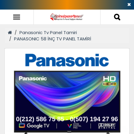
✖
ℹ️ İ
Panasonic Tv Panel Tamiri
PANASONIC 58 İNÇ TV PANEL TAMİRİ