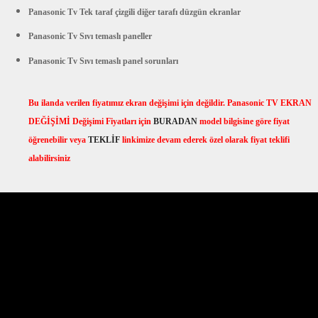
Panasonic
Tv
Tek taraf çizgili diğer tarafı düzgün ekranlar
Panasonic
Tv
Sıvı temaslı paneller
Panasonic
Tv
Sıvı temaslı panel sorunları
Bu ilanda verilen fiyatımız ekran değişimi için değildir.
Panasonic
TV EKRAN
DEĞİŞİMİ Değişimi Fiyatları için
BURADAN
model bilgisine göre fiyat
öğrenebilir veya
TEKLİF
linkimize devam ederek özel olarak fiyat teklifi
alabilirsiniz