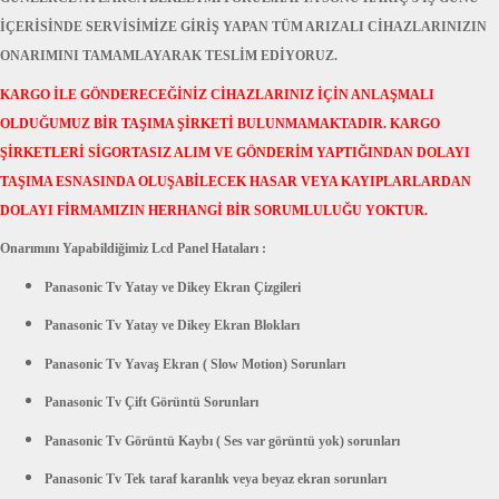
İÇERİSİNDE SERVİSİMİZE GİRİŞ YAPAN TÜM ARIZALI CİHAZLARINIZIN
ONARIMINI TAMAMLAYARAK TESLİM EDİYORUZ.
KARGO İLE GÖNDERECEĞİNİZ CİHAZLARINIZ İÇİN ANLAŞMALI
OLDUĞUMUZ BİR TAŞIMA ŞİRKETİ BULUNMAMAKTADIR. KARGO
ŞİRKETLERİ SİGORTASIZ ALIM VE GÖNDERİM YAPTIĞINDAN DOLAYI
TAŞIMA ESNASINDA OLUŞABİLECEK HASAR VEYA KAYIPLARLARDAN
DOLAYI FİRMAMIZIN HERHANGİ BİR SORUMLULUĞU YOKTUR.
Onarımını Yapabildiğimiz Lcd Panel Hataları :
Panasonic
Tv Yatay ve Dikey Ekran Çizgileri
Panasonic
Tv
Yatay ve Dikey Ekran Blokları
Panasonic
Tv
Yavaş Ekran ( Slow Motion) Sorunları
Panasonic
Tv
Çift Görüntü Sorunları
Panasonic
Tv
Görüntü Kaybı ( Ses var görüntü yok) sorunları
Panasonic
Tv
Tek taraf karanlık veya beyaz ekran sorunları