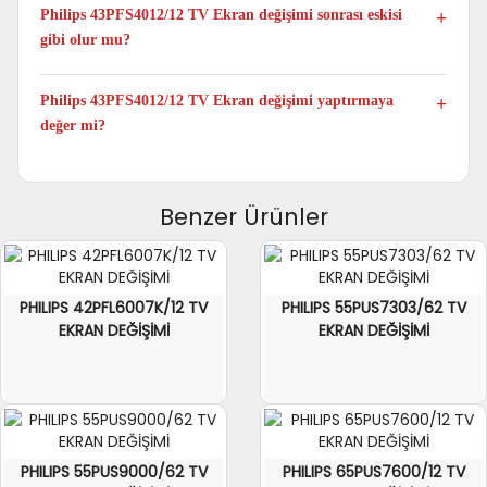
yapılmaktadır.
Philips 43PFS4012/12 TV Ekran değişimi sonrası eskisi
gibi olur mu?
Evet. Philips 43PFS4012/12 model TV Panel değişimi
yapıldıktan sonra televizyonunuz ilk günkü performansıyla
Philips 43PFS4012/12 TV Ekran değişimi yaptırmaya
çalışmaya devam eder.
değer mi?
Evet. Philips 43PFS4012/12 TV yeni televizyon fiyatlarıyla
kıyaslandığında ortalama %60 ile %70 arası tasarruf sağladığı
için televizyonunuz ekran değişimi yaptırmaya değer.
Benzer Ürünler
PHILIPS 42PFL6007K/12 TV
PHILIPS 55PUS7303/62 TV
EKRAN DEĞİŞİMİ
EKRAN DEĞİŞİMİ
PHILIPS 55PUS9000/62 TV
PHILIPS 65PUS7600/12 TV