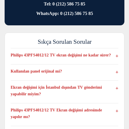
Tel: 0 (212) 586 75 85
WhatsApp: 0 (212) 586 75 85
Sıkça Sorulan Sorular
Philips 43PFS4012/12 TV ekran değişimi ne kadar sürer?
Genellikle aynı gün tamamlanır, yoğunluğa ve anlık stok
durumuna bağlı olarak en fazla 1 veya 3 iş günü sürebilir
Kullanılan panel orijinal mi?
Evet. Philips 43PFS4012/12 TV modeli için yalnızca bu modele
uygun orijinal ve sıfır paneller kullanılmaktadır.
Ekran değişimi için İstanbul dışından TV gönderimi
yapabilir miyim?
Evet. Taşıma ücret ve sorumluluğu tarafınıza ait olacak şekilde
televizyonun tamamını kutulu şekilde kargo ile gönderebilir ve
Philips 43PFS4012/12 TV Ekran değişimi adresimde
alabilirsiniz.
yapılır mı?
Hayır. TV Panel değişimi yalnızca atölye ortamında