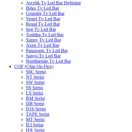
Arçelik Tv Led Bar Değişimi
Beko Tv Led Bar
Grundig Tv Led Bar
Vestel Tv Led Bar
Regal Tv Led Bar
Seg Tv Led Bar
Toshiba Tv Led Bar
Sunny Tv Led Bar
Axen Tv Led Bar
Panasonic Tv Led Bar
Sanyo Tv Led Bar
Nordmende Tv Led Bar
COF (Chip On Flex)
S6C Serisi
NT Serisi
SW Serisi
SS Serisi
LS Serisi
RM Serisi
DB Serisi
D16 Serisi
TAPE Serisi
MT Serisi
ILI Serisi
HX Serisi