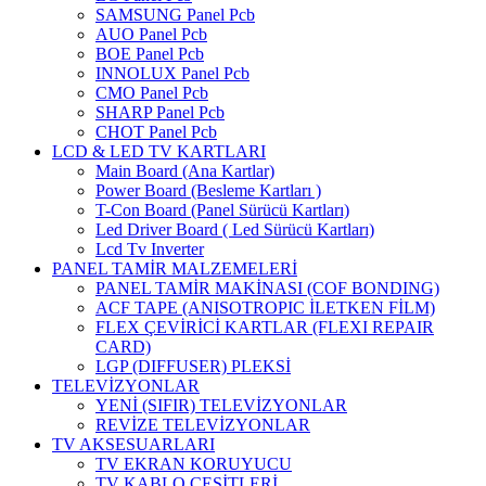
SAMSUNG Panel Pcb
AUO Panel Pcb
BOE Panel Pcb
INNOLUX Panel Pcb
CMO Panel Pcb
SHARP Panel Pcb
CHOT Panel Pcb
LCD & LED TV KARTLARI
Main Board (Ana Kartlar)
Power Board (Besleme Kartları )
T-Con Board (Panel Sürücü Kartları)
Led Driver Board ( Led Sürücü Kartları)
Lcd Tv Inverter
PANEL TAMİR MALZEMELERİ
PANEL TAMİR MAKİNASI (COF BONDING)
ACF TAPE (ANISOTROPIC İLETKEN FİLM)
FLEX ÇEVİRİCİ KARTLAR (FLEXI REPAIR
CARD)
LGP (DIFFUSER) PLEKSİ
TELEVİZYONLAR
YENİ (SIFIR) TELEVİZYONLAR
REVİZE TELEVİZYONLAR
TV AKSESUARLARI
TV EKRAN KORUYUCU
TV KABLO ÇEŞİTLERİ