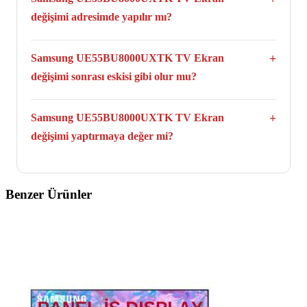
alabilirsiniz.
değişimi adresimde yapılır mı?
Hayır. TV Panel değişimi yalnızca atölye ortamında
yapılmaktadır.
Samsung UE55BU8000UXTK TV Ekran
değişimi sonrası eskisi gibi olur mu?
Evet. Samsung UE55BU8000UXTK model TV Panel değişimi
yapıldıktan sonra televizyonunuz ilk günkü performansıyla
Samsung UE55BU8000UXTK TV Ekran
çalışmaya devam eder.
değişimi yaptırmaya değer mi?
Evet. Samsung UE55BU8000UXTK TV yeni televizyon
fiyatlarıyla kıyaslandığında ortalama %60 ile %70 arası
tasarruf sağladığı için televizyonunuz ekran değişimi
Benzer Ürünler
yaptırmaya değer.