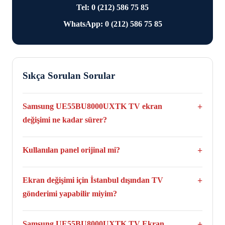
Tel: 0 (212) 586 75 85
WhatsApp: 0 (212) 586 75 85
Sıkça Sorulan Sorular
Samsung UE55BU8000UXTK TV ekran
değişimi ne kadar sürer?
Genellikle aynı gün tamamlanır, yoğunluğa ve anlık stok
durumuna bağlı olarak en fazla 1 veya 3 iş günü sürebilir
Kullanılan panel orijinal mi?
Evet. Samsung UE55BU8000UXTK TV modeli için yalnızca
bu modele uygun orijinal ve sıfır paneller kullanılmaktadır.
Ekran değişimi için İstanbul dışından TV
gönderimi yapabilir miyim?
Evet. Taşıma ücret ve sorumluluğu tarafınıza ait olacak şekilde
televizyonun tamamını kutulu şekilde kargo ile gönderebilir ve
Samsung UE55BU8000UXTK TV Ekran