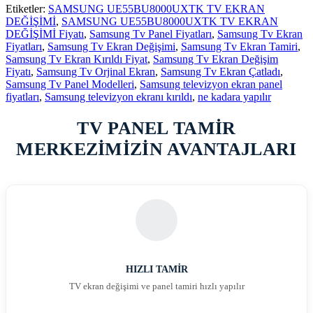
Etiketler:
SAMSUNG UE55BU8000UXTK TV EKRAN
DEĞİŞİMİ
,
SAMSUNG UE55BU8000UXTK TV EKRAN
DEĞİŞİMİ Fiyatı
,
Samsung Tv Panel Fiyatları
,
Samsung Tv Ekran
Fiyatları
,
Samsung Tv Ekran Değişimi
,
Samsung Tv Ekran Tamiri
,
Samsung Tv Ekran Kırıldı Fiyat
,
Samsung Tv Ekran Değişim
Fiyatı
,
Samsung Tv Orjinal Ekran
,
Samsung Tv Ekran Çatladı
,
Samsung Tv Panel Modelleri
,
Samsung televizyon ekran panel
fiyatları
,
Samsung televizyon ekranı kırıldı
,
ne kadara yapılır
TV PANEL TAMİR
MERKEZİMİZİN AVANTAJLARI
HIZLI TAMİR
TV ekran değişimi ve panel tamiri hızlı yapılır