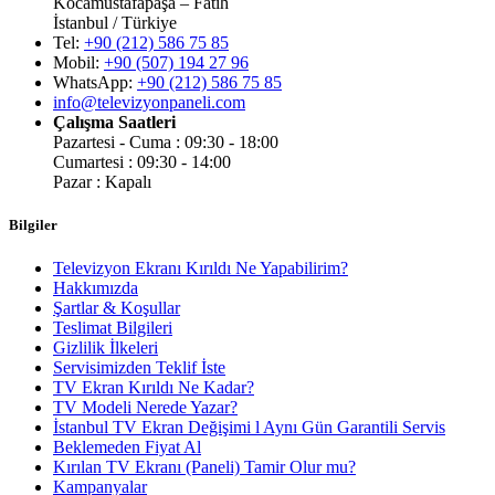
Kocamustafapaşa – Fatih
İstanbul / Türkiye
Tel:
+90 (212) 586 75 85
Mobil:
+90 (507) 194 27 96
WhatsApp:
+90 (212) 586 75 85
info@televizyonpaneli.com
Çalışma Saatleri
Pazartesi - Cuma : 09:30 - 18:00
Cumartesi : 09:30 - 14:00
Pazar : Kapalı
Bilgiler
Televizyon Ekranı Kırıldı Ne Yapabilirim?
Hakkımızda
Şartlar & Koşullar
Teslimat Bilgileri
Gizlilik İlkeleri
Servisimizden Teklif İste
TV Ekran Kırıldı Ne Kadar?
TV Modeli Nerede Yazar?
İstanbul TV Ekran Değişimi l Aynı Gün Garantili Servis
Beklemeden Fiyat Al
Kırılan TV Ekranı (Paneli) Tamir Olur mu?
Kampanyalar