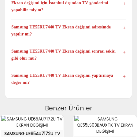
uygun orijinal ve sıfır paneller kullanılmaktadır.
Ekran değişimi için İstanbul dışından TV gönderimi
yapabilir miyim?
Evet. Taşıma ücret ve sorumluluğu tarafınıza ait olacak şekilde
televizyonun tamamını kutulu şekilde kargo ile gönderebilir ve
Samsung UE55RU7440 TV Ekran değişimi adresimde
alabilirsiniz.
yapılır mı?
Hayır. TV Panel değişimi yalnızca atölye ortamında
yapılmaktadır.
Samsung UE55RU7440 TV Ekran değişimi sonrası eskisi
gibi olur mu?
Evet. Samsung UE55RU7440 model TV Panel değişimi
yapıldıktan sonra televizyonunuz ilk günkü performansıyla
Samsung UE55RU7440 TV Ekran değişimi yaptırmaya
çalışmaya devam eder.
değer mi?
Evet. Samsung UE55RU7440 TV yeni televizyon fiyatlarıyla
kıyaslandığında ortalama %60 ile %70 arası tasarruf sağladığı
için televizyonunuz ekran değişimi yaptırmaya değer.
Benzer Ürünler
SAMSUNG UE65AU7172U TV