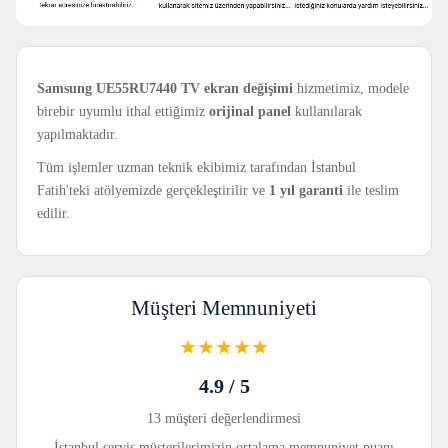
Samsung UE55RU7440 TV ekran değişimi
hizmetimiz, modele
birebir uyumlu ithal ettiğimiz
orijinal panel
kullanılarak
yapılmaktadır.
Tüm işlemler uzman teknik ekibimiz tarafından İstanbul
Fatih'teki atölyemizde gerçekleştirilir ve
1 yıl garanti
ile teslim
edilir.
Müşteri Memnuniyeti
★★★★★
4.9 / 5
13 müşteri değerlendirmesi
İstanbul servis müşterilerimizin ortalama memnuniyet puanı