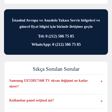
İstanbul Avrupa ve Anadolu Yakası Servis bölgeleri ve
güncel fiyat bilgisi için bizimle iletişime geçin
Tel: 0 (212) 586 75 85
WhatsApp: 0 (212) 586 75 85
Sıkça Sorulan Sorular
Samsung UE55RU7440 TV ekran değişimi ne kadar
sürer?
Genellikle aynı gün tamamlanır, yoğunluğa ve anlık stok
durumuna bağlı olarak en fazla 1 veya 3 iş günü sürebilir
Kullanılan panel orijinal mi?
Evet. Samsung UE55RU7440 TV modeli için yalnızca bu modele