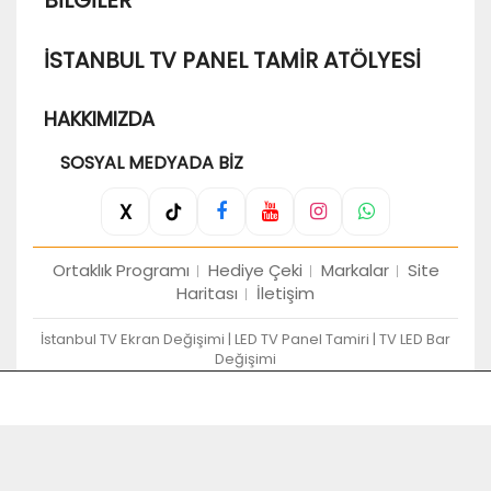
BILGILER
İSTANBUL TV PANEL TAMIR ATÖLYESI
HAKKIMIZDA
SOSYAL MEDYADA BIZ
X
Ortaklık Programı
Hediye Çeki
Markalar
Site
Haritası
İletişim
İstanbul TV Ekran Değişimi | LED TV Panel Tamiri | TV LED Bar
Değişimi
Türkiye'nin Tv Panel Değişim Merkezi © 2026 - Tüm
Hakları Saklıdır.