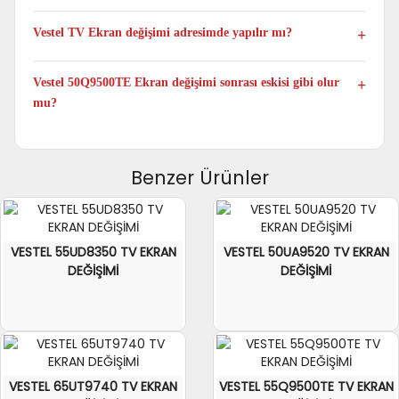
Evet. Taşıma ücret ve sorumluluğu tarafınıza ait olacak şekilde
televizyonun tamamını kutulu şekilde kargo ile gönderebilir ve
Vestel TV Ekran değişimi adresimde yapılır mı?
alabilirsiniz.
Hayır. Panel değişimi yalnızca atölye ortamında yapılmaktadır.
Vestel 50Q9500TE Ekran değişimi sonrası eskisi gibi olur
mu?
Evet. 50Q9500TE model TV Panel değişimi yapıldıktan sonra
televizyonunuz ilk günkü performansıyla çalışmaya devam eder.
Benzer Ürünler
VESTEL 55UD8350 TV EKRAN
VESTEL 50UA9520 TV EKRAN
DEĞİŞİMİ
DEĞİŞİMİ
VESTEL 65UT9740 TV EKRAN
VESTEL 55Q9500TE TV EKRAN