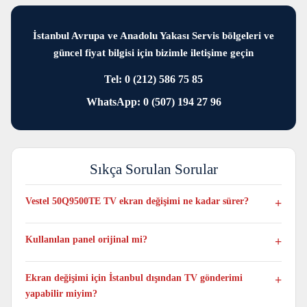
İstanbul Avrupa ve Anadolu Yakası Servis bölgeleri ve
güncel fiyat bilgisi için bizimle iletişime geçin
Tel: 0 (212) 586 75 85
WhatsApp: 0 (507) 194 27 96
Sıkça Sorulan Sorular
Vestel 50Q9500TE TV ekran değişimi ne kadar sürer?
Genellikle aynı gün tamamlanır, yoğunluğa ve anlık stok
durumuna bağlı olarak en fazla 1 veya 3 iş günü sürebilir
Kullanılan panel orijinal mi?
Evet. Vestel 50Q9500TE modeli için yalnızca bu modele uygun
orijinal ve sıfır paneller kullanılmaktadır.
Ekran değişimi için İstanbul dışından TV gönderimi
yapabilir miyim?