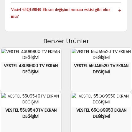
Hayır. Panel değişimi yalnızca atölye ortamında yapılmaktadır.
Vestel 65QG9840 Ekran değişimi sonrası eskisi gibi olur
mu?
Evet. 65QG9840 model TV Panel değişimi yapıldıktan sonra
televizyonunuz ilk günkü performansıyla çalışmaya devam eder.
Benzer Ürünler
VESTEL 43UB9100 TV EKRAN
VESTEL 55UA9520 TV EKRAN
DEĞİŞİMİ
DEĞİŞİMİ
VESTEL 55U9540TV EKRAN
VESTEL 65QG9950 EKRAN
DEĞİŞİMİ
DEĞİŞİMİ