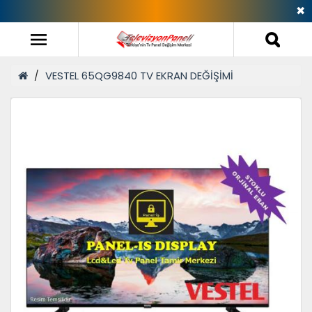
✖
VESTEL 65QG9840 TV EKRAN DEĞİŞİMİ