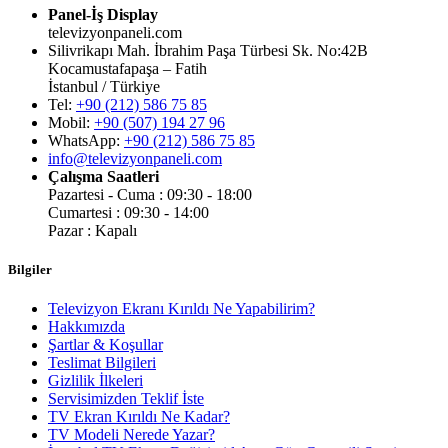
Panel-İş Display
televizyonpaneli.com
Silivrikapı Mah. İbrahim Paşa Türbesi Sk. No:42B
Kocamustafapaşa – Fatih
İstanbul / Türkiye
Tel:
+90 (212) 586 75 85
Mobil:
+90 (507) 194 27 96
WhatsApp:
+90 (212) 586 75 85
info@televizyonpaneli.com
Çalışma Saatleri
Pazartesi - Cuma : 09:30 - 18:00
Cumartesi : 09:30 - 14:00
Pazar : Kapalı
Bilgiler
Televizyon Ekranı Kırıldı Ne Yapabilirim?
Hakkımızda
Şartlar & Koşullar
Teslimat Bilgileri
Gizlilik İlkeleri
Servisimizden Teklif İste
TV Ekran Kırıldı Ne Kadar?
TV Modeli Nerede Yazar?