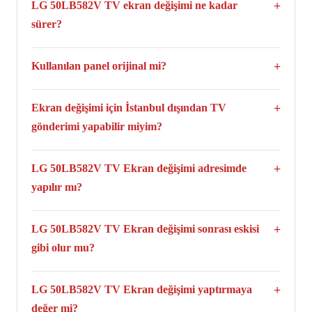
LG 50LB582V TV ekran değişimi ne kadar
sürer?
Genellikle aynı gün tamamlanır, yoğunluğa ve anlık stok
durumuna bağlı olarak en fazla 1 veya 3 iş günü sürebilir
Kullanılan panel orijinal mi?
Evet. LG 50LB582V TV modeli için yalnızca bu modele
uygun orijinal ve sıfır paneller kullanılmaktadır.
Ekran değişimi için İstanbul dışından TV
gönderimi yapabilir miyim?
Evet. Taşıma ücret ve sorumluluğu tarafınıza ait olacak şekilde
televizyonun tamamını kutulu şekilde kargo ile gönderebilir ve
LG 50LB582V TV Ekran değişimi adresimde
alabilirsiniz.
yapılır mı?
Hayır. TV Panel değişimi yalnızca atölye ortamında
yapılmaktadır.
LG 50LB582V TV Ekran değişimi sonrası eskisi
gibi olur mu?
Evet. LG 50LB582V model TV Panel değişimi yapıldıktan
sonra televizyonunuz ilk günkü performansıyla çalışmaya
LG 50LB582V TV Ekran değişimi yaptırmaya
devam eder.
değer mi?