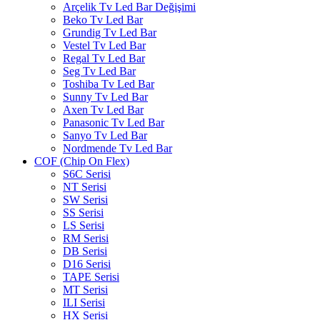
Arçelik Tv Led Bar Değişimi
Beko Tv Led Bar
Grundig Tv Led Bar
Vestel Tv Led Bar
Regal Tv Led Bar
Seg Tv Led Bar
Toshiba Tv Led Bar
Sunny Tv Led Bar
Axen Tv Led Bar
Panasonic Tv Led Bar
Sanyo Tv Led Bar
Nordmende Tv Led Bar
COF (Chip On Flex)
S6C Serisi
NT Serisi
SW Serisi
SS Serisi
LS Serisi
RM Serisi
DB Serisi
D16 Serisi
TAPE Serisi
MT Serisi
ILI Serisi
HX Serisi