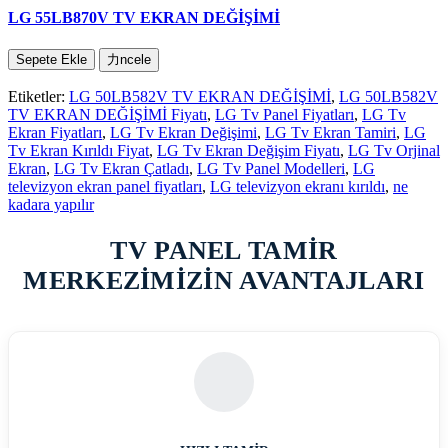
LG 55LB870V TV EKRAN DEĞİŞİMİ
Sepete Ekle
力ncele
Etiketler:
LG 50LB582V TV EKRAN DEĞİŞİMİ
,
LG 50LB582V
TV EKRAN DEĞİŞİMİ Fiyatı
,
LG Tv Panel Fiyatları
,
LG Tv
Ekran Fiyatları
,
LG Tv Ekran Değişimi
,
LG Tv Ekran Tamiri
,
LG
Tv Ekran Kırıldı Fiyat
,
LG Tv Ekran Değişim Fiyatı
,
LG Tv Orjinal
Ekran
,
LG Tv Ekran Çatladı
,
LG Tv Panel Modelleri
,
LG
televizyon ekran panel fiyatları
,
LG televizyon ekranı kırıldı
,
ne
kadara yapılır
TV PANEL TAMİR
MERKEZİMİZİN AVANTAJLARI