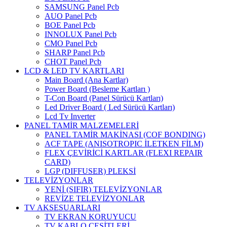
SAMSUNG Panel Pcb
AUO Panel Pcb
BOE Panel Pcb
INNOLUX Panel Pcb
CMO Panel Pcb
SHARP Panel Pcb
CHOT Panel Pcb
LCD & LED TV KARTLARI
Main Board (Ana Kartlar)
Power Board (Besleme Kartları )
T-Con Board (Panel Sürücü Kartları)
Led Driver Board ( Led Sürücü Kartları)
Lcd Tv Inverter
PANEL TAMİR MALZEMELERİ
PANEL TAMİR MAKİNASI (COF BONDING)
ACF TAPE (ANISOTROPIC İLETKEN FİLM)
FLEX ÇEVİRİCİ KARTLAR (FLEXI REPAIR
CARD)
LGP (DIFFUSER) PLEKSİ
TELEVİZYONLAR
YENİ (SIFIR) TELEVİZYONLAR
REVİZE TELEVİZYONLAR
TV AKSESUARLARI
TV EKRAN KORUYUCU
TV KABLO ÇEŞİTLERİ