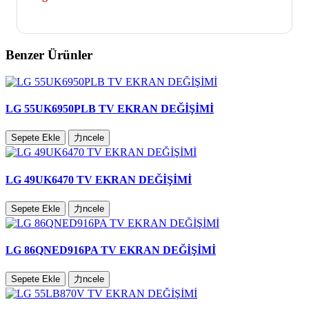
Evet. LG 50LB582V TV yeni televizyon fiyatlarıyla
kıyaslandığında ortalama %60 ile %70 arası tasarruf sağladığı
için televizyonunuz ekran değişimi yaptırmaya değer.
Benzer Ürünler
LG 55UK6950PLB TV EKRAN DEĞİŞİMİ
Sepete Ekle
力ncele
LG 49UK6470 TV EKRAN DEĞİŞİMİ
Sepete Ekle
力ncele
LG 86QNED916PA TV EKRAN DEĞİŞİMİ
Sepete Ekle
力ncele