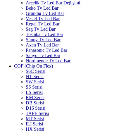
Arçelik Tv Led Bar Değişimi
Beko Tv Led Bar
Grundig Tv Led Bar
Vestel Tv Led Bar
Regal Tv Led Bar
Seg Tv Led Bar
Toshiba Tv Led Bar
Sunny Tv Led Bar
Axen Tv Led Bar
Panasonic Tv Led Bar
Sanyo Tv Led Bar
Nordmende Tv Led Bar
COF (Chip On Flex)
S6C Serisi
NT Serisi
SW Serisi
SS Serisi
LS Serisi
RM Serisi
DB Serisi
D16 Serisi
TAPE Serisi
MT Serisi
ILI Serisi
HX Serisi