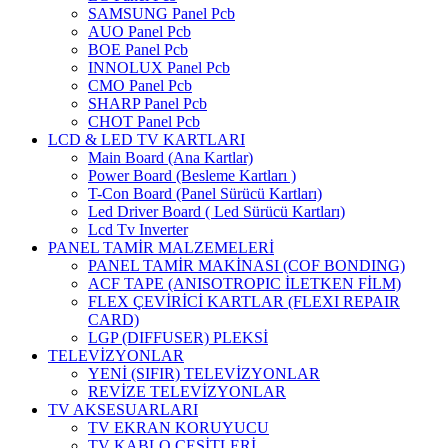
SAMSUNG Panel Pcb
AUO Panel Pcb
BOE Panel Pcb
INNOLUX Panel Pcb
CMO Panel Pcb
SHARP Panel Pcb
CHOT Panel Pcb
LCD & LED TV KARTLARI
Main Board (Ana Kartlar)
Power Board (Besleme Kartları )
T-Con Board (Panel Sürücü Kartları)
Led Driver Board ( Led Sürücü Kartları)
Lcd Tv Inverter
PANEL TAMİR MALZEMELERİ
PANEL TAMİR MAKİNASI (COF BONDING)
ACF TAPE (ANISOTROPIC İLETKEN FİLM)
FLEX ÇEVİRİCİ KARTLAR (FLEXI REPAIR
CARD)
LGP (DIFFUSER) PLEKSİ
TELEVİZYONLAR
YENİ (SIFIR) TELEVİZYONLAR
REVİZE TELEVİZYONLAR
TV AKSESUARLARI
TV EKRAN KORUYUCU
TV KABLO ÇEŞİTLERİ