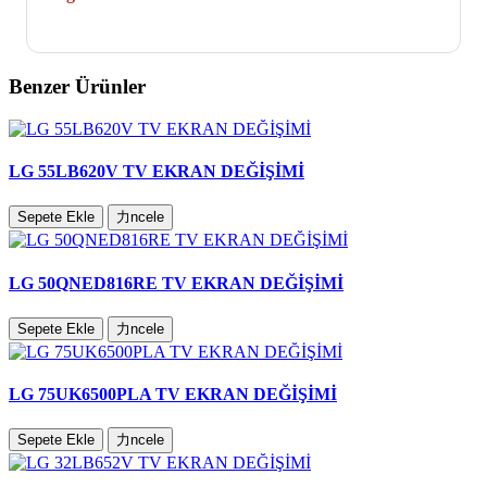
Evet. LG 55LA740S TV yeni televizyon fiyatlarıyla
kıyaslandığında ortalama %60 ile %70 arası tasarruf sağladığı
için televizyonunuz ekran değişimi yaptırmaya değer.
Benzer Ürünler
LG 55LB620V TV EKRAN DEĞİŞİMİ
Sepete Ekle
力ncele
LG 50QNED816RE TV EKRAN DEĞİŞİMİ
Sepete Ekle
力ncele
LG 75UK6500PLA TV EKRAN DEĞİŞİMİ
Sepete Ekle
力ncele