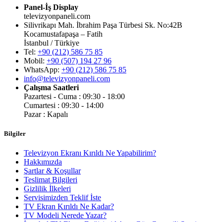
Panel-İş Display
televizyonpaneli.com
Silivrikapı Mah. İbrahim Paşa Türbesi Sk. No:42B
Kocamustafapaşa – Fatih
İstanbul / Türkiye
Tel:
+90 (212) 586 75 85
Mobil:
+90 (507) 194 27 96
WhatsApp:
+90 (212) 586 75 85
info@televizyonpaneli.com
Çalışma Saatleri
Pazartesi - Cuma : 09:30 - 18:00
Cumartesi : 09:30 - 14:00
Pazar : Kapalı
Bilgiler
Televizyon Ekranı Kırıldı Ne Yapabilirim?
Hakkımızda
Şartlar & Koşullar
Teslimat Bilgileri
Gizlilik İlkeleri
Servisimizden Teklif İste
TV Ekran Kırıldı Ne Kadar?
TV Modeli Nerede Yazar?