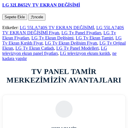
LG 32LB652V TV EKRAN DEĞİŞİMİ
Sepete Ekle
力ncele
Etiketler:
LG 55LA740S TV EKRAN DEĞİŞİMİ
,
LG 55LA740S
TV EKRAN DEĞİŞİMİ Fiyatı
,
LG Tv Panel Fiyatları
,
LG Tv
Ekran Fiyatları
,
LG Tv Ekran Değişimi
,
LG Tv Ekran Tamiri
,
LG
Tv Ekran Kırıldı Fiyat
,
LG Tv Ekran Değişim Fiyatı
,
LG Tv Orjinal
Ekran
,
LG Tv Ekran Çatladı
,
LG Tv Panel Modelleri
,
LG
televizyon ekran panel fiyatları
,
LG televizyon ekranı kırıldı
,
ne
kadara yapılır
TV PANEL TAMİR
MERKEZİMİZİN AVANTAJLARI