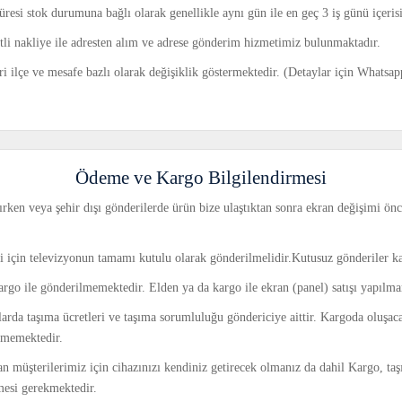
üresi stok durumuna bağlı olarak genellikle aynı gün ile en geç 3 iş günü içeri
retli nakliye ile adresten alım ve adrese gönderim hizmetimiz bulunmaktadır.
ri ilçe ve mesafe bazlı olarak değişiklik göstermektedir. (Detaylar için Whatsa
Ödeme ve Kargo Bilgilendirmesi
rken veya şehir dışı gönderilerde ürün bize ulaştıktan sonra ekran değişimi önce
ri için televizyonun tamamı kutulu olarak gönderilmelidir.Kutusuz gönderiler k
argo ile gönderilmemektedir. Elden ya da kargo ile ekran (panel) satışı yapılm
larda taşıma ücretleri ve taşıma sorumluluğu göndericiye aittir. Kargoda oluşac
tmemektedir.
an müşterilerimiz için cihazınızı kendiniz getirecek olmanız da dahil Kargo, taş
mesi gerekmektedir.