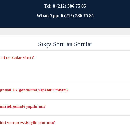
Tel: 0 (212) 586 75 85
WhatsApp: 0 (212) 586 75 85
Sıkça Sorulan Sorular
mi ne kadar sürer?
yoğunluğa ve anlık stok durumuna bağlı olarak en fazla 1 veya 3 iş günü sürebi
n yalnızca bu modele uygun orijinal ve sıfır paneller kullanılmaktadır.
dışından TV gönderimi yapabilir miyim?
 tarafınıza ait olacak şekilde televizyonun tamamını kutulu şekilde kargo ile gö
mi adresimde yapılır mı?
a atölye ortamında yapılmaktadır.
 sonrası eskisi gibi olur mu?