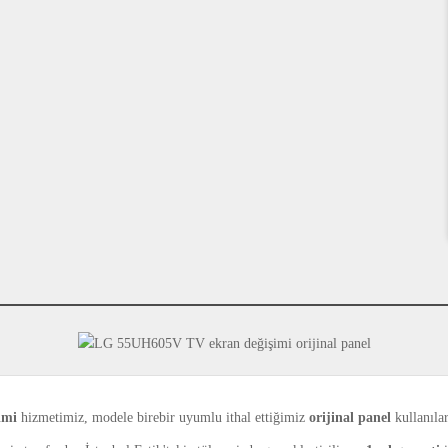
imi
hizmetimiz, modele birebir uyumlu ithal ettiğimiz
orijinal panel
kullanıla