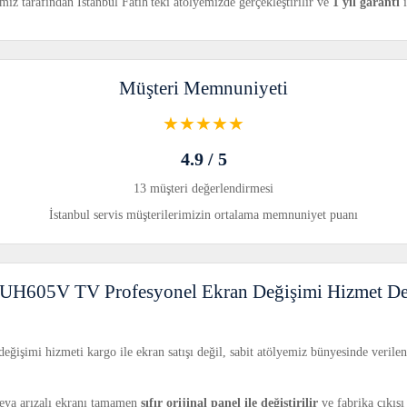
z tarafından İstanbul Fatih'teki atölyemizde gerçekleştirilir ve
1 yıl garanti
i
Müşteri Memnuniyeti
★★★★★
4.9 / 5
13 müşteri değerlendirmesi
İstanbul servis müşterilerimizin ortalama memnuniyet puanı
UH605V TV Profesyonel Ekran Değişimi Hizmet Det
şimi hizmeti kargo ile ekran satışı değil, sabit atölyemiz bünyesinde verile
 veya arızalı ekranı tamamen
sıfır orijinal panel ile değiştirilir
ve fabrika çıkışı