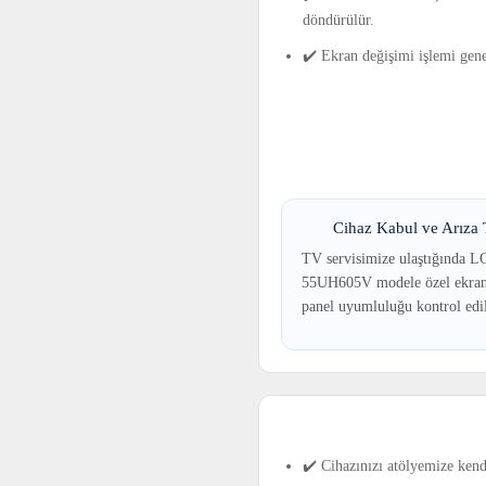
döndürülür.
✔️ Ekran değişimi işlemi gene
Cihaz Kabul ve Arıza T
TV servisimize ulaştığında L
55UH605V modele özel ekran 
panel uyumluluğu kontrol edil
✔️ Cihazınızı atölyemize kend