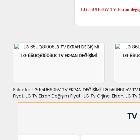
Evet. LG 55UH605V model TV Pan
LG 55UH605V TV Ekran değişi
Evet. LG 55UH605V TV yeni televi
değişimi yaptırmaya değer.
LG 65UQ81006LB TV EKRAN DEĞİŞİMİ
LG 86UQ
Etiketler:
LG 55UH605V TV EKRAN DEĞİŞİMİ
,
LG 55UH605V TV E
Fiyat
,
LG Tv Ekran Değişim Fiyatı
,
LG Tv Orjinal Ekran
,
LG Tv 
SEPETE EKLE
力NCELE
SEPET
TV