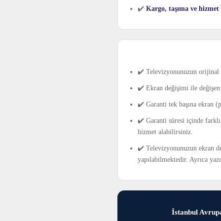
✔️
Kargo, taşıma ve hizmet ş
✔️ Televizyonunuzun orijinal 
✔️ Ekran değişimi ile değişen 
✔️ Garanti tek başına ekran (
✔️ Garanti süresi içinde farkl
hizmet alabilirsiniz.
✔️ Televizyonunuzun ekran değ
yapılabilmektedir. Ayrıca yaz
İstanbul Avrupa