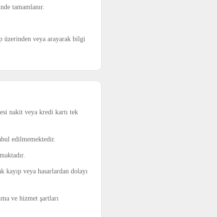
sinde tamamlanır.
pp üzerinden veya arayarak bilgi
si nakit veya kredi kartı tek
abul edilmemektedir.
amaktadır.
ak kayıp veya hasarlardan dolayı
ıma ve hizmet şartları