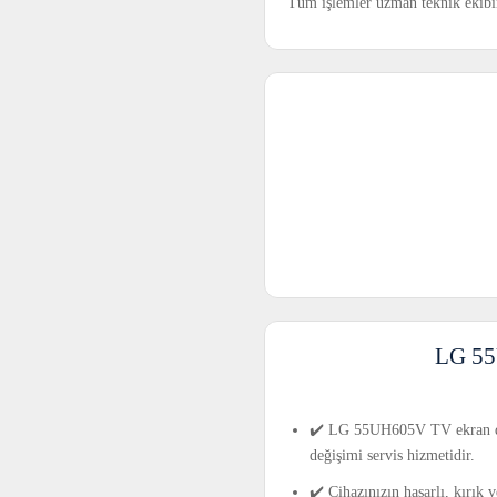
Tüm işlemler uzman teknik ekibimi
LG 55
✔️ LG 55UH605V TV ekran deği
değişimi servis hizmetidir.
✔️ Cihazınızın hasarlı, kırık