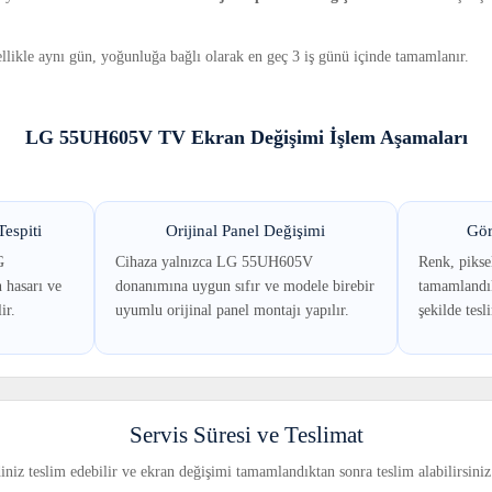
llikle aynı gün, yoğunluğa bağlı olarak en geç 3 iş günü içinde tamamlanır.
LG 55UH605V TV Ekran Değişimi İşlem Aşamaları
espiti
Orijinal Panel Değişimi
Gör
G
Cihaza yalnızca LG 55UH605V
Renk, piksel
hasarı ve
donanımına uygun sıfır ve modele birebir
tamamlandık
ir.
uyumlu orijinal panel montajı yapılır.
şekilde tesl
Servis Süresi ve Teslimat
iniz teslim edebilir ve ekran değişimi tamamlandıktan sonra teslim alabilirsiniz