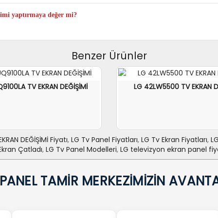
el değişimi yapıldıktan sonra televizyonunuz ilk günkü performansıyla çalı
mi yaptırmaya değer mi?
zyon fiyatlarıyla kıyaslandığında ortalama %60 ile %70 arası tasarruf sağlad
Benzer Ürünler
9100LA TV EKRAN DEĞİŞİMİ
LG 42LW5500 TV EKRAN D
KRAN DEĞİŞİMİ Fiyatı
,
LG Tv Panel Fiyatları
,
LG Tv Ekran Fiyatları
,
LG
Ekran Çatladı
,
LG Tv Panel Modelleri
,
LG televizyon ekran panel fiya
E EKLE
力NCELE
SEPETE EKLE
力
 PANEL TAMİR MERKEZİMİZİN AVANTA