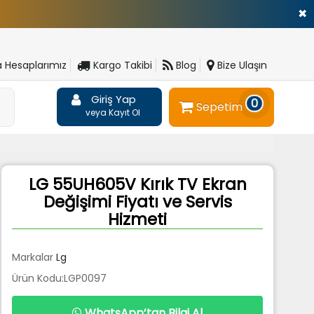
✖
 Hesaplarımız
Kargo Takibi
Blog
Bize Ulaşın
Giriş Yap
0
Sepetim
veya Kayıt Ol
LG 55UH605V Kırık TV Ekran
Değişimi Fiyatı ve Servis
Hizmeti
Markalar
Lg
Ürün Kodu:LGP0097
WhatsApp’tan Bilgi Al