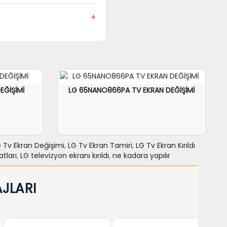
şmaya devam eder.
ığı için televizyonunuz ekran
EĞİŞİMİ
LG 65NANO866PA TV EKRAN DEĞİŞİMİ
 Tv Ekran Değişimi
,
LG Tv Ekran Tamiri
,
LG Tv Ekran Kırıldı
tları
,
LG televizyon ekranı kırıldı
,
ne kadara yapılır
NCELE
SEPETE EKLE
力NCELE
JLARI