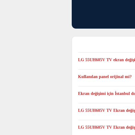
LG 55UH605V TV ekran değişi
Genellikle aynı gün tamamlanır, 
Kullanılan panel orijinal mi?
Evet. LG 55UH605V TV modeli içi
Ekran değişimi için İstanbul 
Evet. Taşıma ücret ve sorumluluğu
LG 55UH605V TV Ekran değişi
Hayır. TV Panel değişimi yalnızc
LG 55UH605V TV Ekran değişimi