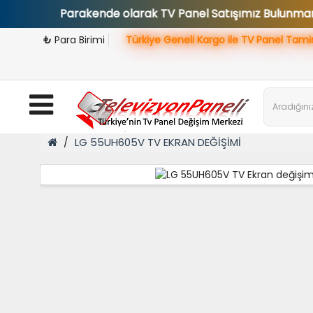
dır. Parakende olarak TV Panel Satışımız Bulunmamaktadır.
₺
Para Birimi
Türkiye Geneli Kargo ile TV Panel Tami
LG 55UH605V TV EKRAN DEĞİŞİMİ