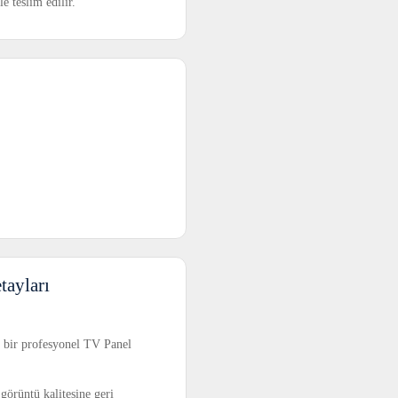
le teslim edilir.
ayları
n bir profesyonel TV Panel
 görüntü kalitesine geri