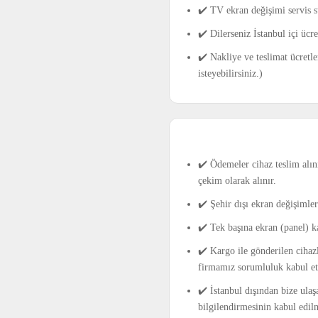
✔️ TV ekran değişimi servis s
✔️ Dilerseniz İstanbul içi üc
✔️ Nakliye ve teslimat ücretle
isteyebilirsiniz.)
✔️ Ödemeler cihaz teslim alını
çekim olarak alınır.
✔️ Şehir dışı ekran değişimle
✔️ Tek başına ekran (panel) k
✔️ Kargo ile gönderilen cihaz
firmamız sorumluluk kabul e
✔️ İstanbul dışından bize ulaş
bilgilendirmesinin kabul edil