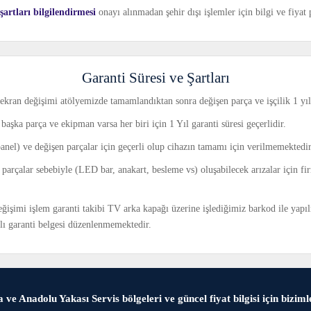
artları bilgilendirmesi
onayı alınmadan şehir dışı işlemler için bilgi ve fiya
Garanti Süresi ve Şartları
ekran değişimi atölyemizde tamamlandıktan sonra değişen parça ve işçilik 1 yıl 
başka parça ve ekipman varsa her biri için 1 Yıl garanti süresi geçerlidir.
panel) ve değişen parçalar için geçerli olup cihazın tamamı için verilmemektedir
ı parçalar sebebiyle (LED bar, anakart, besleme vs) oluşabilecek arızalar için f
işimi işlem garanti takibi TV arka kapağı üzerine işlediğimiz barkod ile yapı
ılı garanti belgesi düzenlenmemektedir.
 ve Anadolu Yakası Servis bölgeleri ve güncel fiyat bilgisi için bizimle