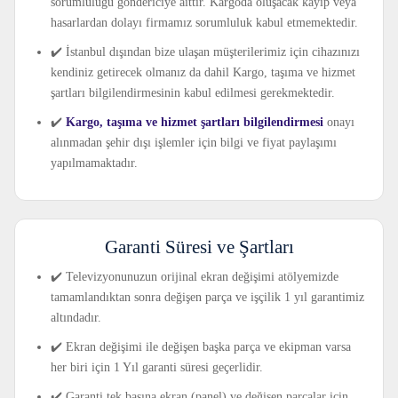
sorumluluğu göndericiye aittir. Kargoda oluşacak kayıp veya
hasarlardan dolayı firmamız sorumluluk kabul etmemektedir.
✔️ İstanbul dışından bize ulaşan müşterilerimiz için cihazınızı
kendiniz getirecek olmanız da dahil Kargo, taşıma ve hizmet
şartları bilgilendirmesinin kabul edilmesi gerekmektedir.
✔️
Kargo, taşıma ve hizmet şartları bilgilendirmesi
onayı
alınmadan şehir dışı işlemler için bilgi ve fiyat paylaşımı
yapılmamaktadır.
Garanti Süresi ve Şartları
✔️ Televizyonunuzun orijinal ekran değişimi atölyemizde
tamamlandıktan sonra değişen parça ve işçilik 1 yıl garantimiz
altındadır.
✔️ Ekran değişimi ile değişen başka parça ve ekipman varsa
her biri için 1 Yıl garanti süresi geçerlidir.
✔️ Garanti tek başına ekran (panel) ve değişen parçalar için