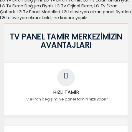
LG Tv Ekran Değişimi
,
LG Tv Ekran Tamiri
,
LG Tv Ekran Kırıldı Fiyat
,
LG Tv Ekran Değişim Fiyatı
,
LG Tv Orjinal Ekran
,
LG Tv Ekran
Çatladı
,
LG Tv Panel Modelleri
,
LG televizyon ekran panel fiyatları
,
LG televizyon ekranı kırıldı
,
ne kadara yapılır
TV PANEL TAMİR MERKEZİMİZİN
AVANTAJLARI
HIZLI TAMİR
TV ekran değişimi ve panel tamiri hızlı yapılır