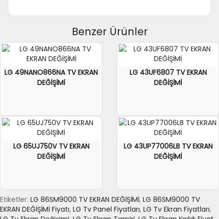
Evet. LG 86SM9000 TV yeni televizyon fiyatlarıyla
kıyaslandığında ortalama %60 ile %70 arası tasarruf sağladığı
için televizyonunuz ekran değişimi yaptırmaya değer.
Benzer Ürünler
LG 49NANO866NA TV EKRAN
LG 43UF6807 TV EKRAN
DEĞİŞİMİ
DEĞİŞİMİ
LG 65UJ750V TV EKRAN
LG 43UP77006LB TV EKRAN
DEĞİŞİMİ
DEĞİŞİMİ
Etiketler:
LG 86SM9000 TV EKRAN DEĞİŞİMİ
,
LG 86SM9000 TV
EKRAN DEĞİŞİMİ Fiyatı
,
LG Tv Panel Fiyatları
,
LG Tv Ekran Fiyatları
,